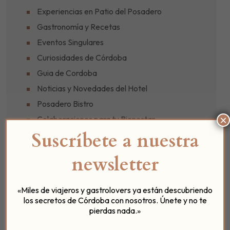
Experiencias en Patio del Posadero
Gastronomía y Recetas
Eventos Singulares
Curiosidades de Córdoba
Guia de Cordoba
Noticias y Novedades del Hotel
Posadero Bistro
×
Colaboraciones para tu Bienestar
Suscríbete a nuestra
Historias desde el Umbral (Podcast)
Ofertas y Promociones
newsletter
«Miles de viajeros y gastrolovers ya están descubriendo
los secretos de Córdoba con nosotros. Únete y no te
pierdas nada.»
VER EVENTOS