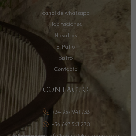
canal de whatsapp
Habitaciones
Nosotros
El Patio
Bistró
Contacto
CONTACTO
+34 957 941 733
+34 693 561 270
Información:
info@patiodelposadero.com