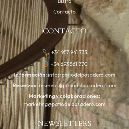
Bistró
Contacto
CONTACTO
+34 957 941 733
+34 693 561 270
Información:
info@patiodelposadero.com
Reservas:
reservas@patiodelposadero.com
Marketing y colaboraciones:
marketing@patiodelposadero.com
NEWSLETTERS