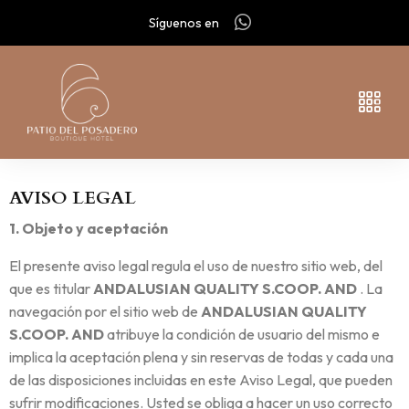
Síguenos en
AVISO LEGAL
1. Objeto y aceptación
El presente aviso legal regula el uso de nuestro sitio web, del
que es titular
ANDALUSIAN QUALITY S.COOP. AND
. La
navegación por el sitio web de
ANDALUSIAN QUALITY
S.COOP. AND
atribuye la condición de usuario del mismo e
implica la aceptación plena y sin reservas de todas y cada una
de las disposiciones incluidas en este Aviso Legal, que pueden
sufrir modificaciones. Usted se obliga a hacer un uso correcto