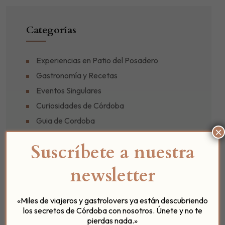
Categorías
Experiencias en Patio del Posadero
Gastronomía y Recetas
Eventos Singulares
Curiosidades de Córdoba
Guia de Cordoba
×
Noticias y Novedades del Hotel
Suscríbete a nuestra
Posadero Bistro
Colaboraciones para tu Bienestar
newsletter
Historias desde el Umbral (Podcast)
Ofertas y Promociones
«Miles de viajeros y gastrolovers ya están descubriendo
los secretos de Córdoba con nosotros. Únete y no te
pierdas nada.»