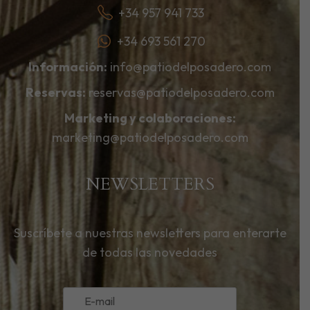
+34 957 941 733
+34 693 561 270
Información:
info@patiodelposadero.com
Reservas:
reservas@patiodelposadero.com
Marketing y colaboraciones:
marketing@patiodelposadero.com
NEWSLETTERS
Suscríbete a nuestras newsletters para enterarte
de todas las novedades