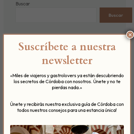
Buscar
Buscar
×
Suscríbete a nuestra
newsletter
Categorías
«Miles de viajeros y gastrolovers ya están descubriendo
Experiencias en Patio del Posadero
los secretos de Córdoba con nosotros. Únete y no te
Gastronomía y Recetas
pierdas nada.»
Eventos Singulares
Únete y recibirás nuestra exclusiva guía de Córdoba con
Curiosidades de Córdoba
todos nuestros consejos para una estancia única!
Guia de Cordoba
Noticias y Novedades del Hotel
Posadero Bistro