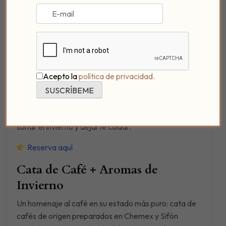
ganas de estar contigo.
Reserva aquí
Meditación + Aceites Esenciales
Un espacio íntimo para descansar el cuerpo y
Acepto la
política de privacidad.
despertar los sentidos. Guiamos una
sesión de
relajación profunda
con aceites esenciales
naturales, música suave y, al final, una copa de vino
junto al fuego con pequeño aperitivo. Perfecto para
soltar el invierno y dejarte cuidar.
Reserva aquí
Cata de Café + Aromas de
Invierno
Un homenaje al café en su estado más puro: cata de
cafés de origen preparados en Chemex y Sifón