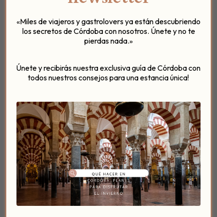
bocados. Una experiencia creativa, relajante y
sensorial. Ideal para grupos pequeños o como regalo
«Miles de viajeros y gastrolovers ya están descubriendo
original.
los secretos de Córdoba con nosotros. Únete y no te
pierdas nada.»
Reserva aquí
Talleres que
Únete y recibirás nuestra exclusiva guía de Córdoba con
todos nuestros consejos para una estancia única!
reconfortan cuerpo y
mente
Meditación & Chocolate
Un taller para bajar el ritmo, respirar y reconectar.
Iniciamos con una
meditación guiada y vibración
sonora
, y cerramos con
chocolate caliente
especiado y bizcochos caseros
junto a la
chimenea. Solo 12 plazas. Trae esterilla, ropa blanca y