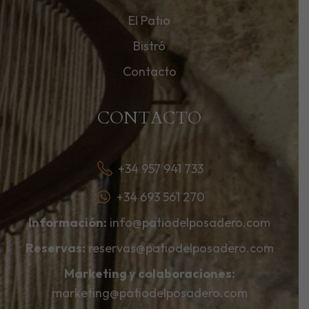
El Patio
Bistró
Contacto
CONTACTO
+34 957 941 733
+34 693 561 270
Información:
info@patiodelposadero.com
Reservas:
reservas@patiodelposadero.com
Marketing y colaboraciones:
marketing@patiodelposadero.com