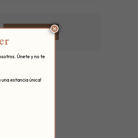
×
VER EVENTOS
er
osotros. Únete y no te
 una estancia única!