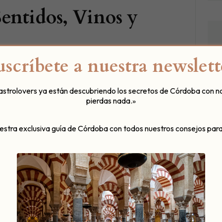
entidos, Vinos y
uscríbete a nuestra newslett
gastrolovers ya están descubriendo los secretos de Córdoba con n
pierdas nada.»
periencia Gastronómica y Sensorial Única –
os en una velada inolvidable donde el vino y la
uestra exclusiva guía de Córdoba con todos nuestros consejos para
ultisensorial diseñada para