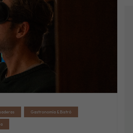
saderas
Gastronomía & Bistró
sa