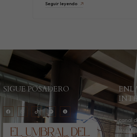
Seguir leyendo
SIGUE POSADERO
ENL
INT
canal 
Habita