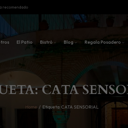
oba recomendado
tros
El Patio
Bistró
Blog
Regala Posadero
UETA: CATA SENSO
Home
/
Etiqueta:
CATA SENSORIAL