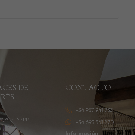
ACES DE
CONTACTO
ERÉS
+34 957 941 733
de whatsapp
+34 693 561 270
ciones
Información: