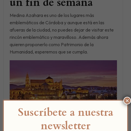
un fin de semana
Medina Azahara es uno de los lugares más
emblemáticos de Córdoba y aunque está en las
afueras de la ciudad, no puedes dejar de visitar este
rincón emblemático y maravilloso. Además ahora
quieren proponerlo como Patrimonio de la
Humanidad, esperemos que se cumpla.
×
Suscríbete a nuestra
newsletter