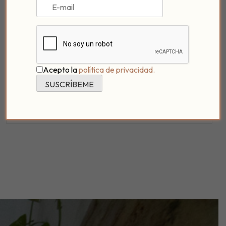
más planes que puedes realizar. Por eso no querrás
sólo venir un fin de semana, sino muchos más, querrás
perderte por sus calles y rincones siempre que
puedas.
¡Ven a descubrir la ciudad más maravillosa de
Acepto la
política de privacidad.
España! (-;
Fuentes:
AnaGómez
,
andaluciadeviaje