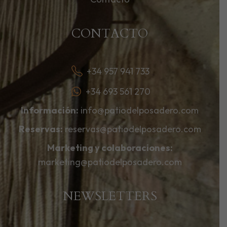
CONTACTO
+34 957 941 733
+34 693 561 270
Información:
info@patiodelposadero.com
Reservas:
reservas@patiodelposadero.com
Marketing y colaboraciones:
marketing@patiodelposadero.com
NEWSLETTERS