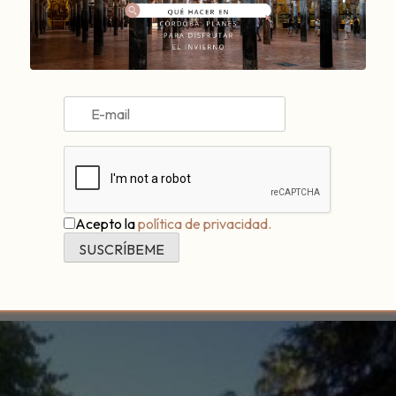
 Poco a poco ha ido calando entre todos nosotros el hecho de pone
 nada y sin embargo
te aporta mucho
, porque
mejora el estado
zapatillas en la #maleta para mi visita a @CórdobaESP alojándom
Acepto la
política de privacidad.
oba
entre sus destinos, porque la ciudad cuenta con
diversos es
elebra una
media maratón
cada año.
que Cruz Conde