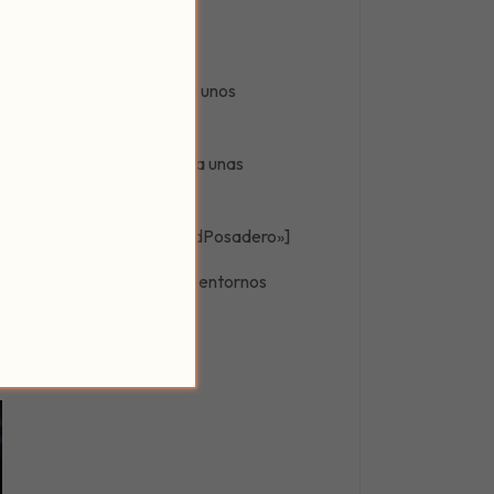
rte unas zapatillas y hacer unos
 de salud general
y libera unas
e en el maravilloso @PatiodPosadero»]
pacios
para hacerlo, tanto entornos