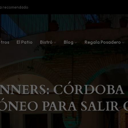
oba recomendado
tros
El Patio
Bistró
Blog
Regala Posadero
UNNERS: CÓRDOBA
ÓNEO PARA SALIR