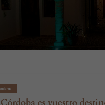
saderas
 Córdoba es vuestro desti