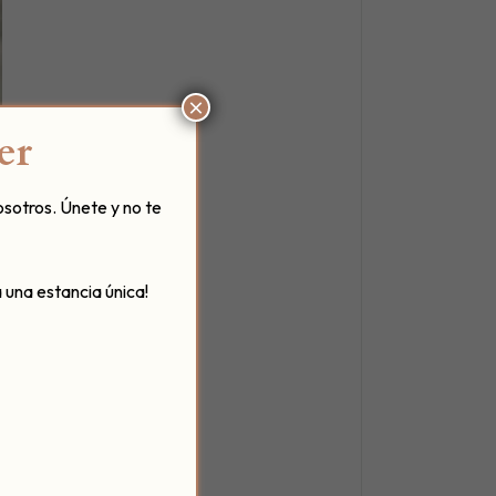
×
er
osotros. Únete y no te
 una estancia única!