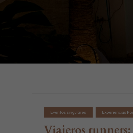
Eventos singulares
Experiencias Po
Viajeros runners: