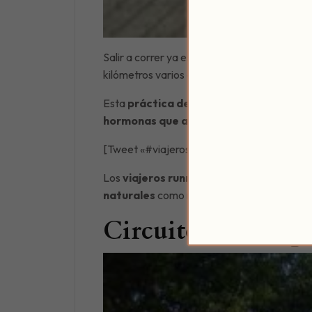
Salir a correr ya es más que una tendencia.
kilómetros varios días a la semana.
Esta
práctica deportiva
no requiere casi
hormonas que aumentan el bienestar
.
[Tweet «#viajeros #runners Ya tengo mis #
Los
viajeros runners
deben incluir a
Córd
naturales
como más
urbanos
y además c
Circuito del Par