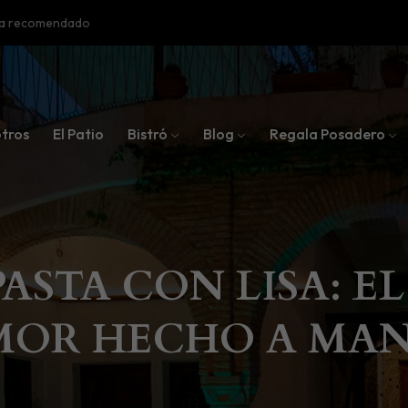
oba recomendado
tros
El Patio
Bistró
Blog
Regala Posadero
PASTA CON LISA: E
MOR HECHO A MA