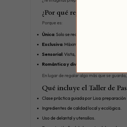
¿Por qué regalar esta experi
Porque es:
Única
: Solo se realiza para ti y los tuyos.
Exclusiva
: Máximo 12 personas por sesión,
Sensorial
: Vista, tacto, sabor, aroma… todo
Romántica y divertida
: Ideal como plan 
En lugar de regalar algo más que se guarda, 
Qué incluye el Taller de Pas
Clase práctica guiada por Lisa: preparación
Ingredientes de calidad local y ecológica.
Uso de delantal y utensilios.