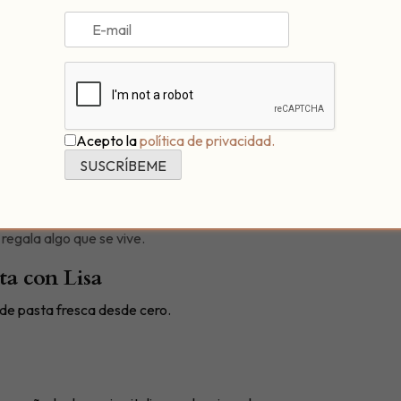
encia?
 para que cada detalle se cuide como merece.
Acepto la
política de privacidad.
 se activa en este viaje culinario compartido.
de pareja, pero también para sorprender a una amiga especial, un
regala algo que se vive.
ta con Lisa
 de pasta fresca desde cero.