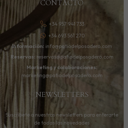
CONTACTO
+34 957 941 733
+34 693 561 270
Información:
info@patiodelposadero.com
Reservas:
reservas@patiodelposadero.com
Marketing y colaboraciones:
marketing@patiodelposadero.com
NEWSLETTERS
Suscríbete a nuestras newsletters para enterarte
de todas las novedades