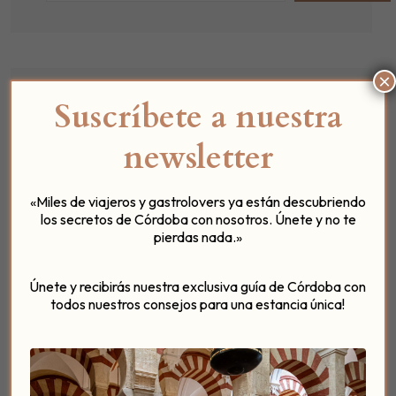
×
Suscríbete a nuestra
Categorías
newsletter
Experiencias en Patio del Posadero
Gastronomía y Recetas
«Miles de viajeros y gastrolovers ya están descubriendo
Eventos Singulares
los secretos de Córdoba con nosotros. Únete y no te
pierdas nada.»
Curiosidades de Córdoba
Guia de Cordoba
Únete y recibirás nuestra exclusiva guía de Córdoba con
Noticias y Novedades del Hotel
todos nuestros consejos para una estancia única!
Posadero Bistro
Colaboraciones para tu Bienestar
Historias desde el Umbral (Podcast)