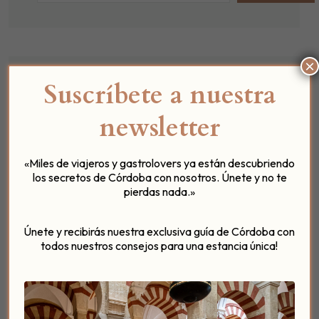
×
Suscríbete a nuestra
Categorías
newsletter
Experiencias en Patio del Posadero
Gastronomía y Recetas
«Miles de viajeros y gastrolovers ya están descubriendo
Eventos Singulares
los secretos de Córdoba con nosotros. Únete y no te
pierdas nada.»
Curiosidades de Córdoba
Guia de Cordoba
Únete y recibirás nuestra exclusiva guía de Córdoba con
Noticias y Novedades del Hotel
todos nuestros consejos para una estancia única!
Posadero Bistro
Colaboraciones para tu Bienestar
Historias desde el Umbral (Podcast)