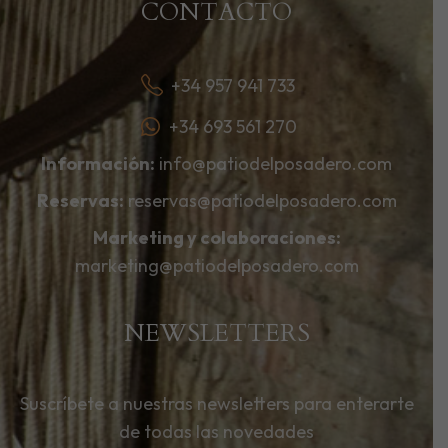
CONTACTO
+34 957 941 733
+34 693 561 270
Información:
info@patiodelposadero.com
Reservas:
reservas@patiodelposadero.com
Marketing y colaboraciones:
marketing@patiodelposadero.com
NEWSLETTERS
Suscríbete a nuestras newsletters para enterarte
de todas las novedades