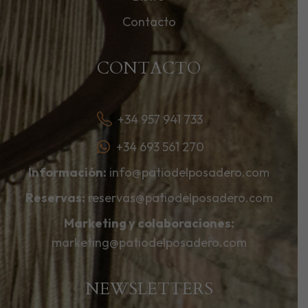
Contacto
CONTACTO
+34 957 941 733
+34 693 561 270
Información:
info@patiodelposadero.com
Reservas:
reservas@patiodelposadero.com
Marketing y colaboraciones:
marketing@patiodelposadero.com
NEWSLETTERS