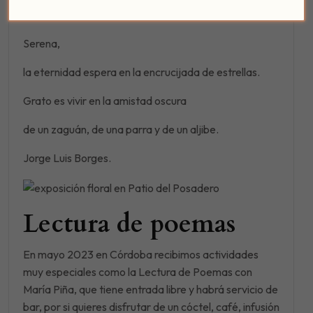
por el cual se derrama el cielo en la casa.
Serena,
la eternidad espera en la encrucijada de estrellas.
Grato es vivir en la amistad oscura
de un zaguán, de una parra y de un aljibe.
Jorge Luis Borges.
Lectura de poemas
En mayo 2023 en Córdoba recibimos actividades
muy especiales como la Lectura de Poemas con
María Piña, que tiene entrada libre y habrá servicio de
bar, por si quieres disfrutar de un cóctel, café, infusión