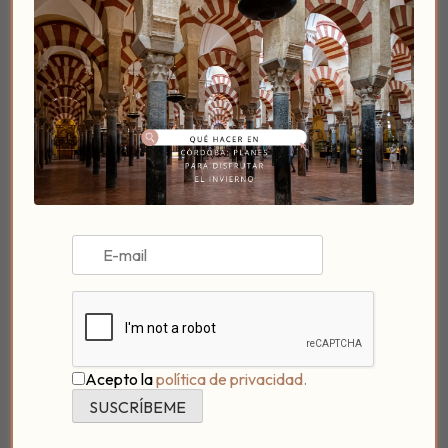
De igual manera durante unas semanas, El Patio del
Posadero es ese lugar y tiempo donde germine un
diálogo entre historia y presente, entre tradición y
actualidad, entre lo privado y lo público; llevando el
arte contemporáneo a otros formatos.
Y el poema de Borges dice así:
Un patio
Con la tarde
se cansaron los dos o tres colores del patio.
Esta noche, la luna, el claro círculo,
no domina su espacio.
Acepto la
política de privacidad.
Patio, cielo encauzado.
El patio es el declive