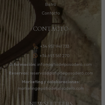
Bistró
Contacto
CONTACTO
+34 957 941 733
+34 693 561 270
Información:
info@patiodelposadero.com
Reservas:
reservas@patiodelposadero.com
Marketing y colaboraciones:
marketing@patiodelposadero.com
NEWSLETTERS