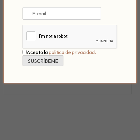
abrazan, como amantes, hasta convertirse en
uno sólo
, hasta el punto en que no se aprecia lo que
es pared y lo que es planta, se funden en un abrazo
eterno y único.
Somos enamorados de Córdoba
, por eso la
escogimos como nuestra ciudad, y no puedes
Acepto la
política de privacidad.
perderte uno de los momentos del año más mágicos,
Córdoba también es calor de hogar.