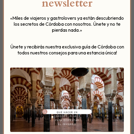
newsletter
«Miles de viajeros y gastrolovers ya están descubriendo
los secretos de Córdoba con nosotros. Únete y no te
pierdas nada.»
La historia de los Patios de Córdoba es la
herencia de la época árabe en nuestra ciudad
,
Únete y recibirás nuestra exclusiva guía de Córdoba con
que tenía esta disposición en las casas, donde a la
todos nuestros consejos para una estancia única!
fachada no se le otorgaba importancia, para después
de una puerta encontrar el secreto de un patio,
repleto de flores y plantas, y
esta estructura se
conserva muy bien en todo el Casco Histórico
de Córdoba
, una de las herencias históricas que se
conservan con mucho tacto y cuidados,
un regalo
para los sentidos.
Otra de las características que puedes reconocer en
un auténtico patio cordobés es que l
as plantas y
flores muchas veces inundan las paredes, las