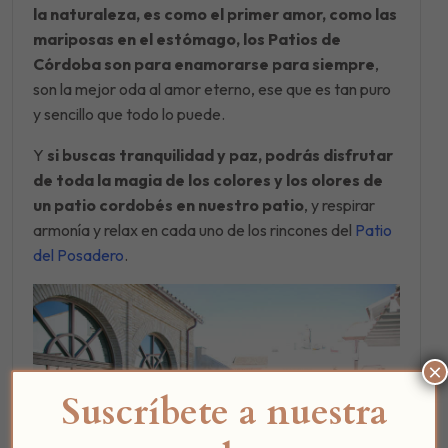
la naturaleza, es como el primer amor, como las
mariposas en el estómago, los Patios de
Córdoba son para enamorarse para siempre
,
son la mejor oda al amor eterno, ese que es tan puro
y sencillo que todo lo puede.
Y
si buscas tranquilidad y paz, podrás disfrutar
de toda la magia de los colores y los olores de
un patio cordobés en nuestro patio
, y respirar
armonía y relax en cada uno de los rincones del
Patio
del Posadero
.
×
Suscríbete a nuestra