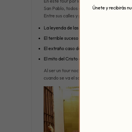
En este tour por la ciudad, pasarás por la p
Únete y recibirás n
San Pablo, todos ellos maravillosos.
Entre sus calles y plazas, el guía irá narrand
La leyenda de las campanas de Santiago
El terrible suceso de la Calle Cabezas
El extraño caso del fraile sacrílego
El mito del Cristo de los Faroles, entre otra
Al ser un tour nocturno, la noche irá cayendo
cuando se va el sol, el fresquito se nota (-;