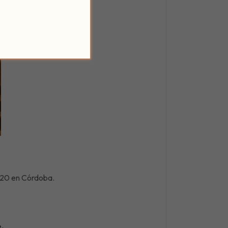
020 en Córdoba.
e.