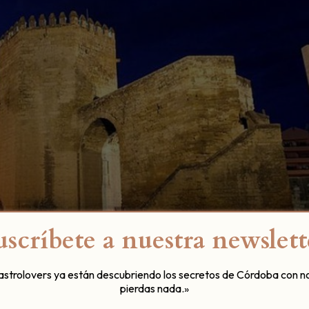
uscríbete a nuestra newslett
este recorrido por Córdoba?
gastrolovers ya están descubriendo los secretos de Córdoba con n
pierdas nada.»