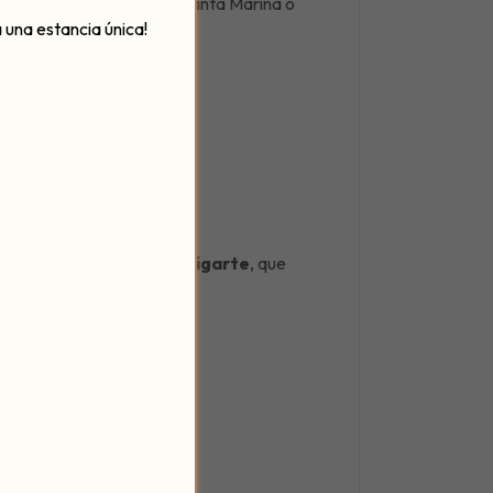
de la Axerquia cordobesa, Santa Marina o
 una estancia única!
io al tour.
No olvides abrigarte
, que