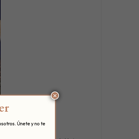
×
er
osotros. Únete y no te