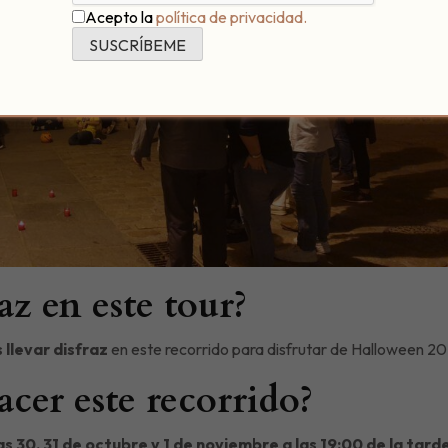
Acepto la
política de privacidad.
az en este tour?
llevar disfraz
en este recorrido para disfrutar de Halloween 2
cer este recorrido?
as 30, 31 de octubre y 1 de noviembre a las 19:00 de la tard