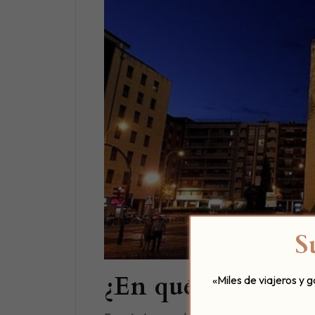
S
¿En qué consiste 
«Miles de viajeros y 