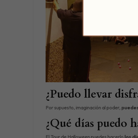
¿Puedo llevar disfr
Por supuesto, imaginación al poder,
puedes 
¿Qué días puedo ha
El Tour de Halloween puedes hacerlo
los dí