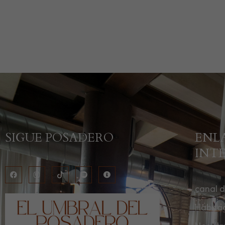
SIGUE POSADERO
ENL
INT
canal 
Habita