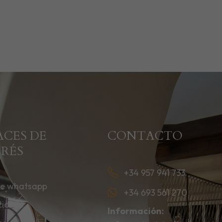
ACES DE
CONTACTO
ERÉS
+34 957 941 733
de whatsapp
+34 693 561 270
ciones
Información: