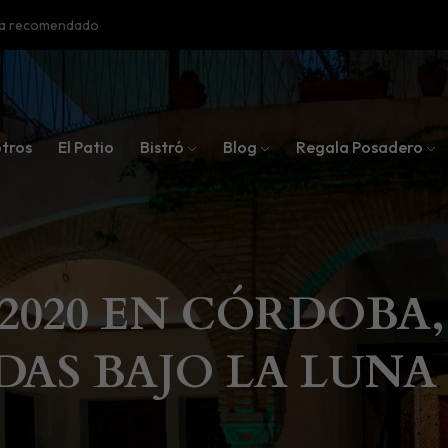
oba recomendado
tros
El Patio
Bistró
Blog
Regala Posadero
020 EN CÓRDOBA, 
DAS BAJO LA LUNA