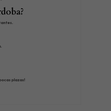
rdoba?
itantes.
a.
pocas plazas!