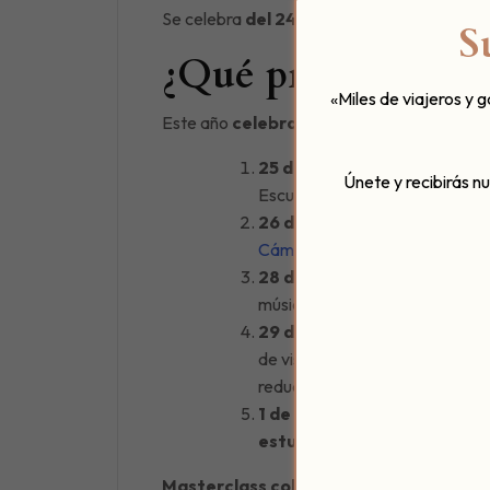
Se celebra
del 24 de septiembre al 3 de
S
¿Qué programación
«Miles de viajeros y 
Este año
celebra su 12ª edición
y en su pr
25 de septiembre a las 12:
Únete y recibirás n
Escuela de Flamenco «Nuestra 
26 de septiembre a las 20:
Cámara de Viena
y María Dolo
28 de septiembre a las 20:
música. Con Isabel Barbancho,
29 de septiembre a las 20:
de visión. Con Juan Manuel Lab
reducido. Evento gratuito (prev
1 de octubre a las 10:30 am
estudiantes de música de t
Masterclass colectiva | 45 €