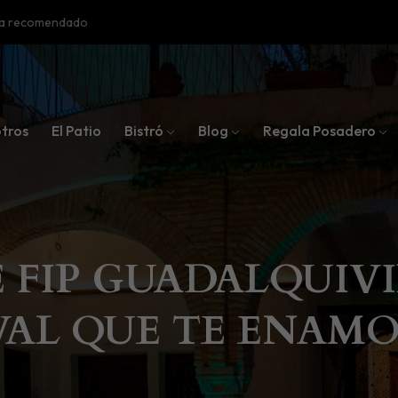
oba recomendado
tros
El Patio
Bistró
Blog
Regala Posadero
FIP GUADALQUIVIR
VAL QUE TE ENAM