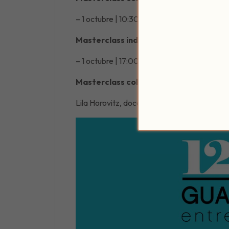
– 1 octubre | 10:30 a 14:30h
Masterclass individual (horario de tard
– 1 octubre | 17:00 a 21:00h
Masterclass colectiva+individual | 130 
Lila Horovitz, docente