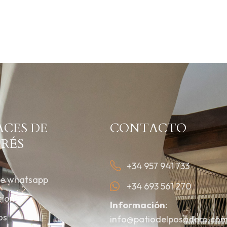
ACES DE
CONTACTO
ERÉS
+34 957 941 733
de whatsapp
+34 693 561 270
ciones
Información:
os
info@patiodelposadero.co