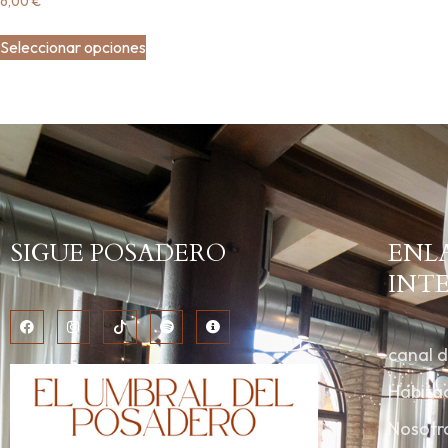
6,00
€
Seleccionar opciones
SIGUE POSADERO
ENL
INT
canal 
Habita
Nosotr