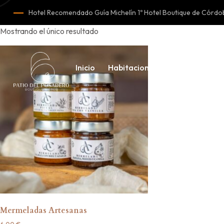
Hotel Recomendado Guía Michelín 1º Hotel Boutique de Cór
Mostrando el único resultado
Inicio
Habitaciones
Nosotros
Mermeladas Artesanas