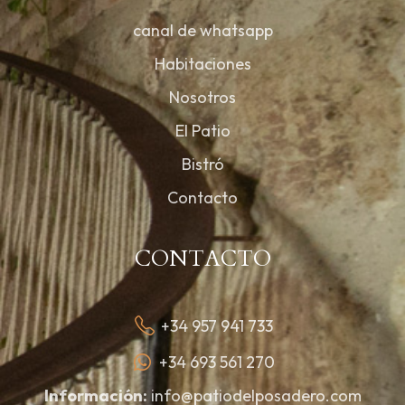
canal de whatsapp
Habitaciones
Nosotros
El Patio
Bistró
Contacto
CONTACTO
+34 957 941 733
+34 693 561 270
Información:
info@patiodelposadero.com