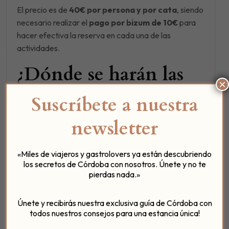
El precio es de
40€ por persona y por cata
, siendo
necesario realizar el
pago por bizum de 10€
para
hacer efectiva la reserva en cada una de las
actividades.
¿Dónde se harán las
×
catas?
Suscríbete a nuestra
Las catas que te proponemos se van a realizar en
newsletter
Córdoba, en nuestro querido Patio del Posadero (-:
«Miles de viajeros y gastrolovers ya están descubriendo
los secretos de Córdoba con nosotros. Únete y no te
pierdas nada.»
Únete y recibirás nuestra exclusiva guía de Córdoba con
todos nuestros consejos para una estancia única!