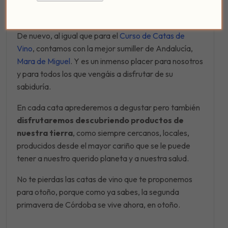
catas?
De nuevo, al igual que para el
Curso de Catas de
Vino
, contamos con la mejor sumiller de Andalucía,
Mara de Miguel
. Y es un inmenso placer para nosotros
y para todos los que vengáis a disfrutar de su
sabiduría.
En cada cata aprederemos a degustar pero también
disfrutaremos descubriendo productos de
nuestra tierra
, como siempre cercanos, locales,
producidos desde el mayor cariño que se le puede
tener a nuestro querido planeta y a nuestra salud.
No te pierdas las catas de vino que te proponemos
para otoño, porque como ya sabes, la segunda
primavera de Córdoba se vive ahora, en otoño.