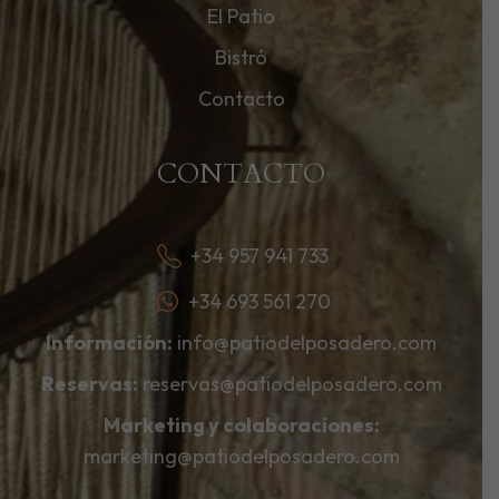
El Patio
Bistró
Contacto
CONTACTO
+34 957 941 733
+34 693 561 270
Información:
info@patiodelposadero.com
Reservas:
reservas@patiodelposadero.com
Marketing y colaboraciones:
marketing@patiodelposadero.com