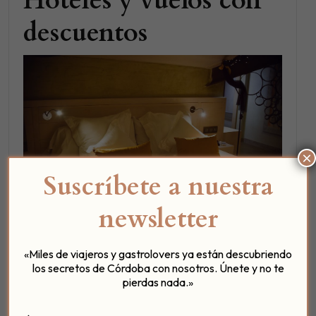
Hoteles y vuelos con
descuentos
×
Suscríbete a nuestra
newsletter
Jugar con las fechas
te permite, entre otros, darte
«Miles de viajeros y gastrolovers ya están descubriendo
el capricho de
dormir en el mejor hotel boutique
los secretos de Córdoba con nosotros. Únete y no te
pierdas nada.»
de la ciudad
en fechas donde no está todo
completo. Y puede que incluso puedas
beneficiarte