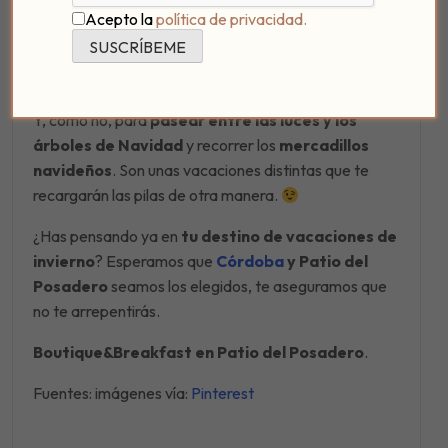
espectáculos
es muy completa y además hay
Acepto la
política de privacidad.
pocos turistas
.
Unas
vacaciones en invierno
son ideales para las
compras
, el
teatro
, la
música
y las
exposiciones
.
Y, cómo no, para
pasear entre las luces y los
árboles de Navidad
y recorrer los
mercadillos
navideños
. Son unas vacaciones distintas que te
recargarán las pilas de otra manera.
¿Has pensando ya en
tu destino de vacaciones de
invierno
? Esperamos que
Córdoba
y Patio del
Posadero
seamos los elegidos, te aseguramos que
no te arrepentirás.
Boutique&Breakfast en Patio del Posadero
.
Fuentes: imágenes vía:
Pinterest