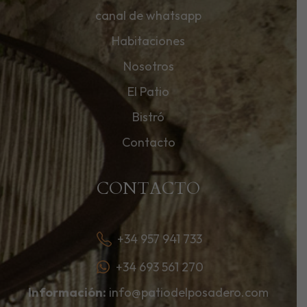
canal de whatsapp
Habitaciones
Nosotros
El Patio
Bistró
Contacto
CONTACTO
+34 957 941 733
+34 693 561 270
Información:
info@patiodelposadero.com