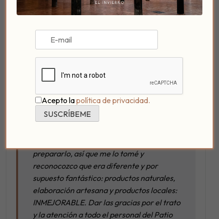
humano de los hospederos que es lo que
les da un gran valor. Puedo poner muchos
calificativos y creo que no hago justicia al
describir su trato: personal, directo,
amable, encantador, familiar, tan familiar
que te tratan como si estuvieses alojado en
su propia casa. Los desayunos. Os cuento.
Soy de los que desayuna poco, tostada y
Acepto la
política de privacidad.
cafe. Cuando nos contó Jose el desayuno
que nos iba a poner, creí que era una falta
de educación y de tener poco respeto
hacia el trabajo que se había dado para
prepararlo, así que me lo tomé y
reconocozco que era diferente y por
supuesto fantástico: productos naturales,
elaboración artesana y productos locales:
INMEJORABLE. Dar las gracias por el trato
y la atención a todo el personal del Patio