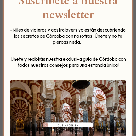
Suscríbete a nuestra
newsletter
«Miles de viajeros y gastrolovers ya están descubriendo
los secretos de Córdoba con nosotros. Únete y no te
pierdas nada.»
Os dejamos la reseña completa de Juan Manuel:
Únete y recibirás nuestra exclusiva guía de Córdoba con
todos nuestros consejos para una estancia única!
Estaba intentando alojarme desde hacía
mucho tiempo, en el que un amigo me
hablo del patio del posadero. Las
espectativas estaban muy altas, por lo que
me comentó el amigo y por la página web.
Se quedaron cortas: La realidad es mucho
mejor que lo que me contaron y lo que se
ve en la web, puesto que falta el calor