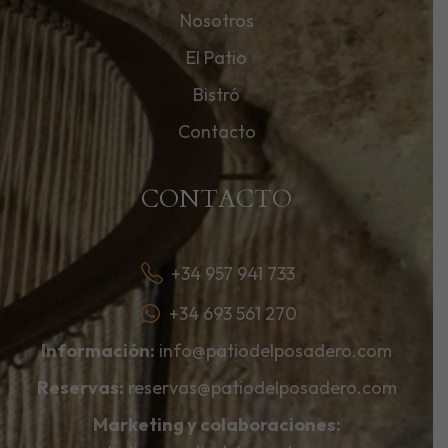
Nosotros
El Patio
Bistró
Contacto
CONTACTO
+34 957 941 733
+34 693 561 270
Información:
info@patiodelposadero.com
Reservas:
reservas@patiodelposadero.com
Marketing y colaboraciones: