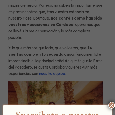
máxima energía. Por eso, no sabéis lo importante que
es para nosotros que, tras vuestra estancia en
nuestro Hotel Boutique,
nos contéis cómo han sido
vuestras vacaciones en Córdoba
, queremos que
os llevéis la mejor sensación y lo más completa
posible.
Y lo que más nos gustaría, que volvieras, que
te
sientas como en tu segunda casa
, fundamental e
imprescindible, la principal señal de que te gusta Patio
del Posadero, te gusta Córdoba y quieres vivir más
experiencias con
nuestro equipo.
×