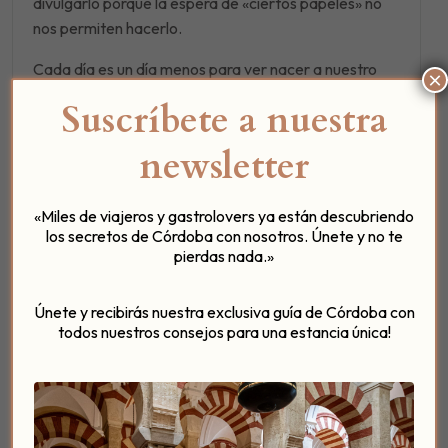
divulgarlo porque la espera de «ciertos papeles» no
nos permiten hacerlo.
Cada día es un día menos para ver nacer a nuestro
×
«hijo profesional»…
Suscríbete a nuestra
…. ¡ Venga ! Ya queda menos para disfrutar del
Patio
newsletter
del Posadero
!!!!
Un feliz y resplandeciente comienzo a tod@s nuestros
«Miles de viajeros y gastrolovers ya están descubriendo
seguidores….
los secretos de Córdoba con nosotros. Únete y no te
pierdas nada.»
Jose y Lisa
pd: si quieres leer nuestros consejos para visitar
Únete y recibirás nuestra exclusiva guía de Córdoba con
todos nuestros consejos para una estancia única!
Córdoba… síguenos en nuestro
Facebook
¡¡¡
Bienvenido 2015
!!!
Te damos la bienvenida porque cada año para
nosotros significa alcanzar nuevos objetivos y hacer