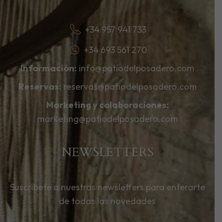
+34 957 941 733
+34 693 561 270
Información:
info@patiodelposadero.com
Reservas:
reservas@patiodelposadero.com
Marketing y colaboraciones:
marketing@patiodelposadero.com
NEWSLETTERS
Suscríbete a nuestras newsletters para enterarte
de todas las novedades