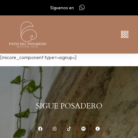
Síguenos en
[micore_component type=»signup»]
SIGUE POSADERO