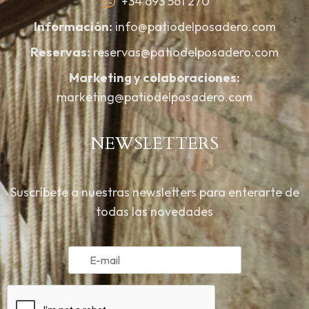
+34 693 561 270
Información:
info@patiodelposadero.com
Reservas:
reservas@patiodelposadero.com
Marketing y colaboraciones:
marketing@patiodelposadero.com
NEWSLETTERS
Suscríbete a nuestras newsletters para enterarte de
todas las novedades