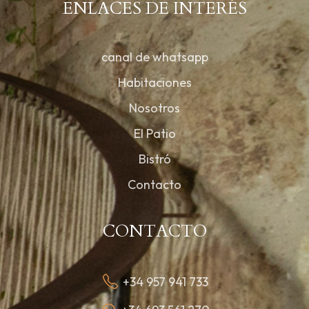
ENLACES DE INTERÉS
canal de whatsapp
Habitaciones
Nosotros
El Patio
Bistró
Contacto
CONTACTO
+34 957 941 733