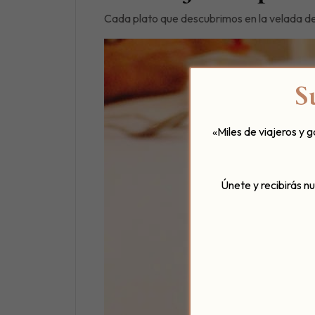
Cada plato que descubrimos en la velada de 
S
«Miles de viajeros y 
Únete y recibirás n