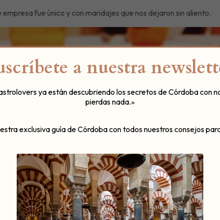
empresa fue único y con maridajes que nos dejaron sin aliento.
uscríbete a nuestra newslett
gastrolovers ya están descubriendo los secretos de Córdoba con n
pierdas nada.»
uestra exclusiva guía de Córdoba con todos nuestros consejos para