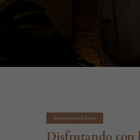
Gastronomía & Bistró
Disfrutando con 