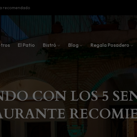
oba recomendado
tros
El Patio
Bistró
Blog
Regala Posadero
NDO CON LOS 5 SE
AURANTE RECOMI