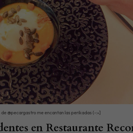
 de @pecargastro me encantan las perikadas (-:»]
ndentes en Restaurante Rec