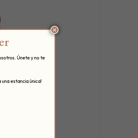
×
er
osotros. Únete y no te
 una estancia única!