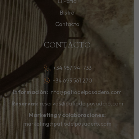
El Patio
Bistró
Contacto
CONTACTO
+34 957 941 733
+34 693 561 270
Información:
info@patiodelposadero.com
Reservas:
reservas@patiodelposadero.com
Marketing y colaboraciones:
marketing@patiodelposadero.com