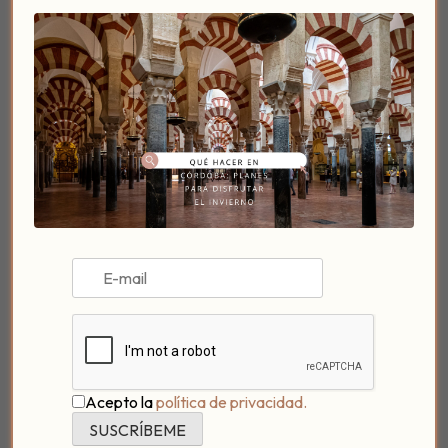
Siglo XXI debéis probarlos pero conoceréis y os
llevaréis a Córdoba en el alma también a través de
Noor y cada uno de sus platos.
Le deseamos a Paco Morales y a todo su equipo
la mayor suerte del mundo
, aunque sabemos que
no la necesitan.
Un ejemplo más, de que Córdoba es única.
Fuentes: imágenes vía:
GastroEconomy
,
Design
Boom
Acepto la
política de privacidad.