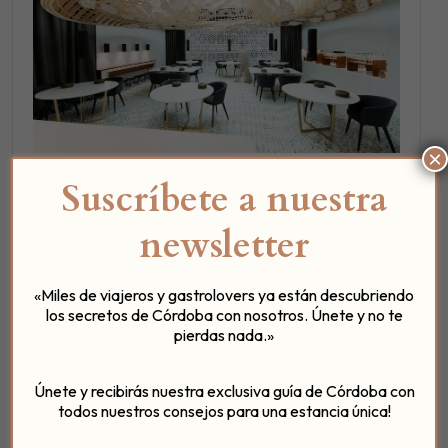
×
Lo cierto es que cuando entras en este rincón ya te
Suscríbete a nuestra
sientes como en casa, es muy #HomeAndLove y ya
sabéis que ese concepto nos gana, es más, nos
newsletter
enamora.
«Miles de viajeros y gastrolovers ya están descubriendo
Por eso nos declaramos amantes ya de Restaurante
los secretos de Córdoba con nosotros. Únete y no te
Noor, un espacio en el que puedes llegar a
pierdas nada.»
experimentar sensaciones culinarias que hasta ahora
desconocías en tu paladar.
Únete y recibirás nuestra exclusiva guía de Córdoba con
todos nuestros consejos para una estancia única!
Sin duda, es y será un restaurante que os vamos a
recomendar, porque los
platos típicos cordobeses
del