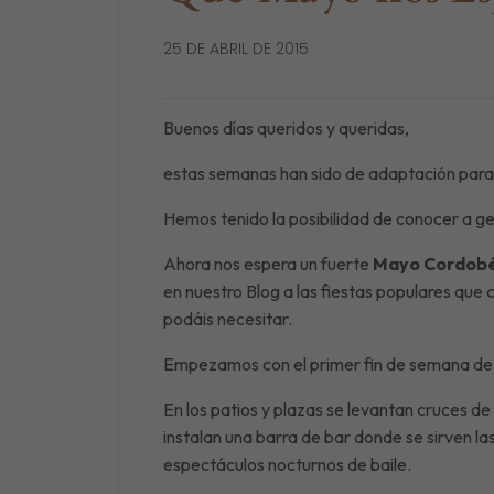
25 DE ABRIL DE 2015
S
Buenos días queridos y queridas,
«Miles de viajeros y 
estas semanas han sido de adaptación para 
Hemos tenido la posibilidad de conocer a gen
Únete y recibirás n
Ahora nos espera un fuerte
Mayo Cordob
en nuestro Blog a las fiestas populares que
podáis necesitar.
Empezamos con el primer fin de semana de 
En los patios y plazas se levantan cruces 
instalan una barra de bar donde se sirven la
espectáculos nocturnos de baile.