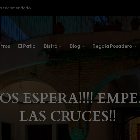
oba recomendado
tros
El Patio
Bistró
Blog
Regala Posadero
OS ESPERA!!!! EM
LAS CRUCES!!