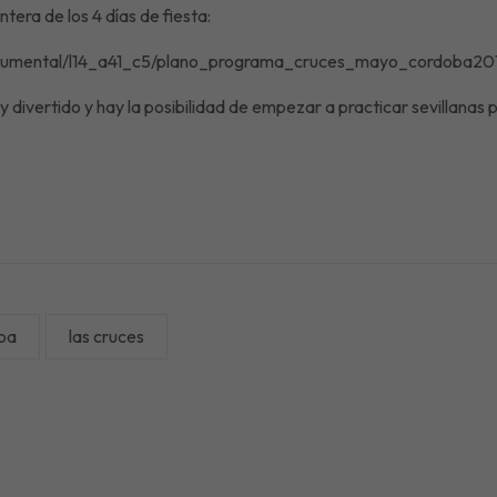
era de los 4 días de fiesta:
cumental/l14_a41_c5/plano_programa_cruces_mayo_cordoba20
 divertido y hay la posibilidad de empezar a practicar sevillanas pa
Acepto la
política de privacidad.
oba
las cruces