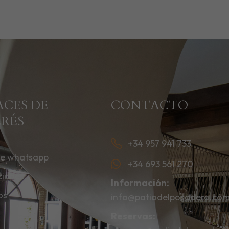
ACES DE
CONTACTO
ERÉS
+34 957 941 733
de whatsapp
+34 693 561 270
ciones
Información:
os
info@patiodelposadero.co
o
Reservas: