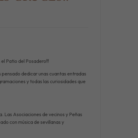
×
er
osotros. Únete y no te
el Patio del Posadero!!!
 una estancia única!
s pensado dedicar unas cuantas entradas
ogramaciones y todas las curiosidades que
a. Las Asociaciones de vecinos y Peñas
zado con música de sevillanas y