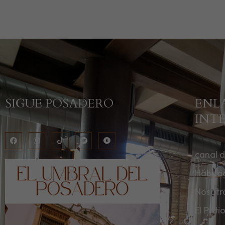
SIGUE POSADERO
ENL
INT
canal 
Habita
Nosotr
El Pati