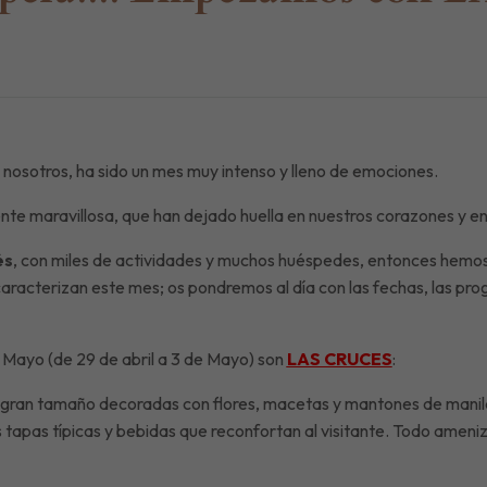
uscríbete a nuestra newslett
gastrolovers ya están descubriendo los secretos de Córdoba con n
nosotros, ha sido un mes muy intenso y lleno de emociones.
pierdas nada.»
te maravillosa, que han dejado huella en nuestros corazones y en 
uestra exclusiva guía de Córdoba con todos nuestros consejos para
és
, con miles de actividades y muchos huéspedes, entonces hemo
 caracterizan este mes; os pondremos al día con las fechas, las pr
Mayo (de 29 de abril a 3 de Mayo) son
LAS CRUCES
:
de gran tamaño decoradas con flores, macetas y mantones de manil
s tapas típicas y bebidas que reconfortan al visitante. Todo ameni