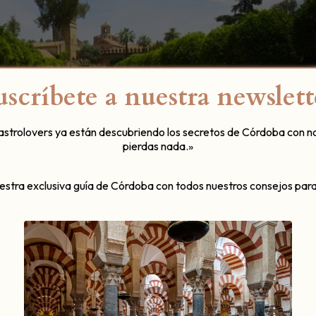
uscríbete a nuestra newslett
gastrolovers ya están descubriendo los secretos de Córdoba con n
pierdas nada.»
uestra exclusiva guía de Córdoba con todos nuestros consejos para
ristianos
disfrutan de un
verde esplendoroso
y de un
colorido
lo se multiplica
. Este marco mágico de la ciudad de las tres cul
ar en el Patio de los Naranj