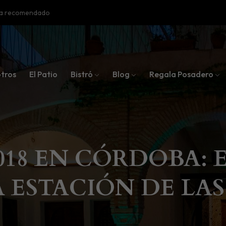
oba recomendado
tros
El Patio
Bistró
Blog
Regala Posadero
018 EN CÓRDOBA: 
A ESTACIÓN DE LAS