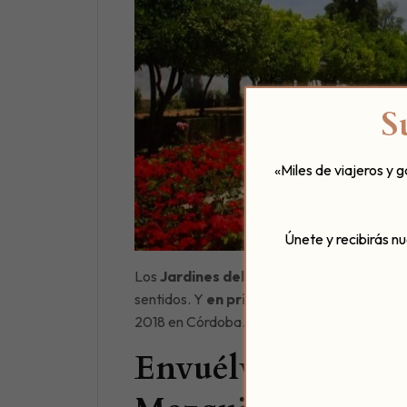
S
«Miles de viajeros y 
Únete y recibirás n
Los
Jardines del Alcázar de los Reyes C
sentidos. Y
en primavera este espectácu
2018 en Córdoba.
Envuélvete de azah