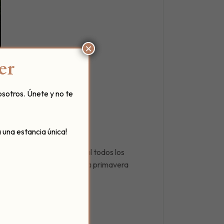
×
er
osotros. Únete y no te
 una estancia única!
que realza de forma brutal todos los
turas es visita obligada esta primavera
os de la