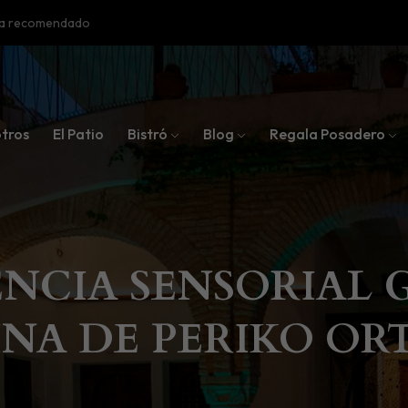
oba recomendado
tros
El Patio
Bistró
Blog
Regala Posadero
NCIA SENSORIAL G
NA DE PERIKO OR