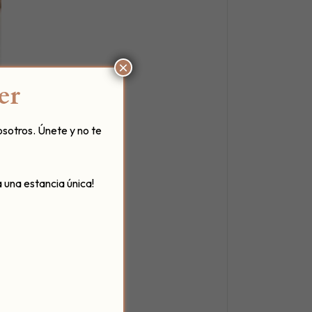
×
er
osotros. Únete y no te
 una estancia única!