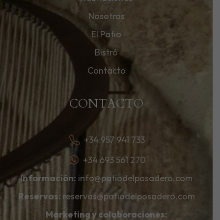
Nosotros
El Patio
Bistró
Contacto
CONTACTO
+34 957 941 733
+34 693 561 270
Información:
info@patiodelposadero.com
Reservas:
reservas@patiodelposadero.com
Marketing y colaboraciones: