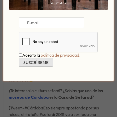
total de
50 actividades
y, como cada año, Otoño
Sefardí incluirá un
concurso de fotografía
, que
este año cumple su
cuarta edición
.
Puedes consultar el
programa completo
del
Otoño Sefardí en Córdoba 2018
para conocer
con exactitud
cuándo y dónde
tiene lugar
cada
actividad
.
Acepto la
política de privacidad.
Y la
gran novedad
para
esta edición de este
evento
es que
estrenan una aplicación móvil
que
te puedes descargar tanto para terminales
Android
como
iOS
.
¿Te interesa la cultura sefardí? ¿Sabías que uno de los
museos de Córdoba
es la
Casa de Sefarad
?
[Tweet «#CórdobaEsp siempre apostando por sus
raíces, el #otoño #sefardí 2018 va a ser toda una