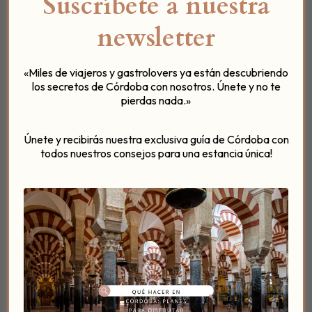
Suscríbete a nuestra
newsletter
Conciertos de música sefardí
cada viernes del
«Miles de viajeros y gastrolovers ya están descubriendo
mes de septiembre.
los secretos de Córdoba con nosotros. Únete y no te
pierdas nada.»
Excursiones
a unas
bodegas
y a una
almazara
,
que incluyen
catas de aceite y vino casher
.
Únete y recibirás nuestra exclusiva guía de Córdoba con
Talleres de cocina y de repostería
.
todos nuestros consejos para una estancia única!
Tres
presentaciones de libros
.
Conferencias y exposiciones
.
Rutas cicloturistas
.
Visitas guiadas
en las que participarán más de
70
guías acreditados
.
Teatro para niños, cuentacuentos
…
Otoño Sefardí en Córdoba 2018
reúne hasta un