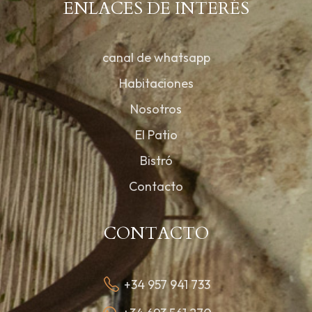
ENLACES DE INTERÉS
canal de whatsapp
Habitaciones
Nosotros
El Patio
Bistró
Contacto
CONTACTO
+34 957 941 733