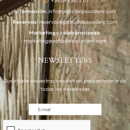
+34 693 561 270
Información:
info@patiodelposadero.com
Reservas:
reservas@patiodelposadero.com
Marketing y colaboraciones:
marketing@patiodelposadero.com
NEWSLETTERS
Suscríbete a nuestras newsletters para enterarte de
todas las novedades