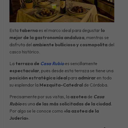
Esta
taberna
es el marco ideal para degustar
lo
mejor de la gastronomía andaluza
, mientras se
disfruta del
ambiente bullicioso y cosmopolita
del
casco histórico.
La
terraza de
Casa Rubio
es sencillamente
espectacular
, pues desde esta terraza se tiene una
posición estratégica ideal
para
admirar
en todo
su esplendor la
Mezquita-Catedral
de Córdoba.
Precisamente por sus vistas, la
azotea
de
Casa
Rubio
es una
de las más solicitadas de la ciudad
.
Por algo se le conoce como
«la azotea de la
Judería»
.