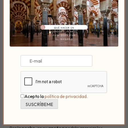
La Taberna del Río
se enclava en un
entorno
Acepto la
política de privacidad.
sinigual
, muy
cerca de la orilla del río
Guadalquivir
, con
vistas
al
Puente R
omano, la
Torre de la Calahorra y la campiña cordobesa
.