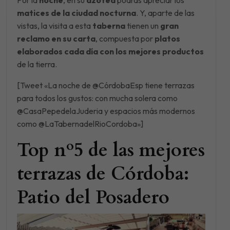
Por la
noche
, en su
azotea
podrás apreciar los
matices de la ciudad nocturna
. Y, aparte de las
vistas, la visita a esta
taberna
tienen un
gran
reclamo en su carta
, compuesta por
platos
elaborados cada día con los mejores productos
de la tierra.
[Tweet «La noche de @CórdobaEsp tiene terrazas
para todos los gustos: con mucha solera como
@CasaPepedelaJuderia y espacios más modernos
como @LaTabernadelRioCordoba»]
Top nº5 de las mejores
terrazas de Córdoba:
Patio del Posadero