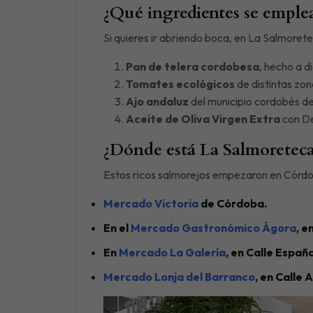
¿Qué ingredientes se emple
Si quieres ir abriendo boca, en La Salmorete
Pan de telera cordobesa
, hecho a d
Tomates ecológicos
de distintas zona
Ajo andaluz
del municipio cordobés d
Aceite de Oliva Virgen Extra
con De
¿Dónde está La Salmoreteca
Estos ricos salmorejos empezaron en Córdob
Mercado Victoria
de Córdoba.
En el
Mercado Gastronómico Ágora
, e
En
Mercado La Galería
, en Calle Españ
Mercado Lonja del Barranco
, en Calle 