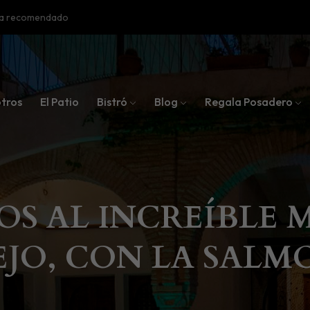
oba recomendado
tros
El Patio
Bistró
Blog
Regala Posadero
OS AL INCREÍBLE
JO, CON LA SALM