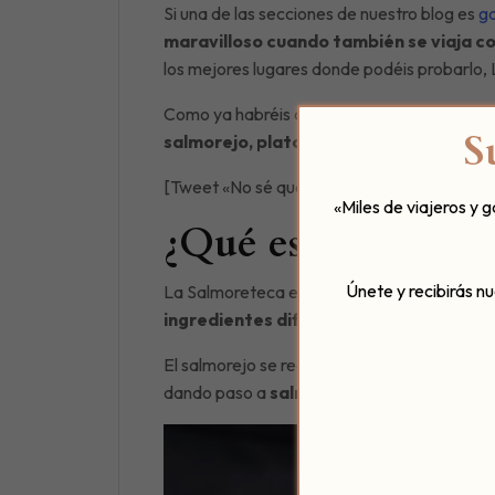
Si una de las secciones de nuestro blog es
g
maravilloso cuando también se viaja co
los mejores lugares donde podéis probarlo,
Como ya habréis comprobado, venimos a ha
S
salmorejo, plato estrella y explosión d
[Tweet «No sé qué #salmorejo elegir de @
«Miles de viajeros y 
¿Qué es La Salmor
Únete y recibirás n
La Salmoreteca es un rincón gastronómico qu
ingredientes diferentes y el don del ch
El salmorejo se realizaba con ingredientes 
dando paso a
salmorejos con ingrediente