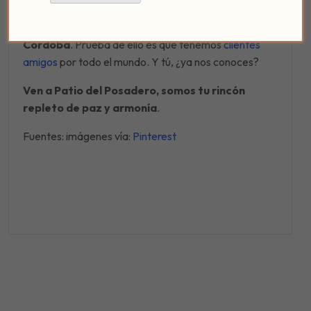
mente, cuerpo y alma
, por eso somos
el hotel con
encanto perfecto en el casco histórico de
Córdoba
. Prueba de ello es que tenemos
clientes
amigos
por todo el mundo. Y tú, ¿ya nos conoces?
Ven a Patio del Posadero, somos tu rincón
repleto de paz y armonía
.
Fuentes: imágenes vía:
Pinterest