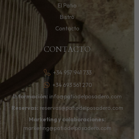
El Patio
Bistró
Contacto
CONTACTO
+34 957 941 733
+34 693 561 270
Información:
info@patiodelposadero.com
Reservas:
reservas@patiodelposadero.com
Marketing y colaboraciones:
marketing@patiodelposadero.com