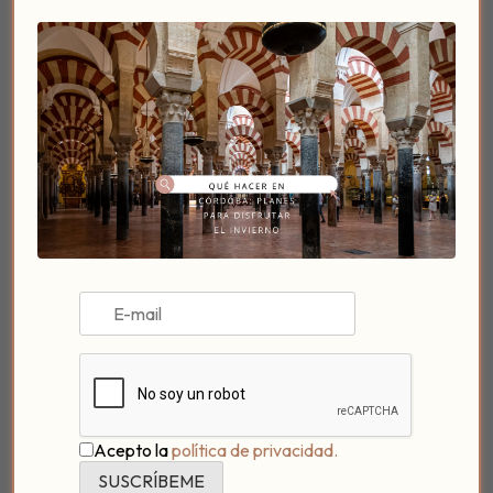
templo
.
Tras la
restauración
, finalizada en
1998
, y
una vez
perdido su uso religioso,
se ha
convertido
en una
de las
instalaciones culturales más importantes
de la ciudad de Córdoba, celebrándose
conciertos,
exposiciones y otras actividades
.
[Tweet «#CórdobaEsp siempre me sorprende:
descubriendo nuevas joyas como la iglesia de la
Magdalena gracias a @PatiodPosadero»]
¿Te gustan este tipo de post de
cultura e historia
sobre Córdoba
? ¿Quieres conocer el resto de las
iglesias fernandinas de la ciudad
? Te aseguramos
que es una
ruta muy bonita
y algunos de los
templos son realmente una maravilla.
Acepto la
política de privacidad.
En
Patio del Posadero
nos gusta ocuparnos de tu