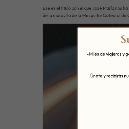
Ese es el título con el que José María nos h
de la maravilla de la Mezquita-Catedral de
S
«Miles de viajeros y 
Únete y recibirás n