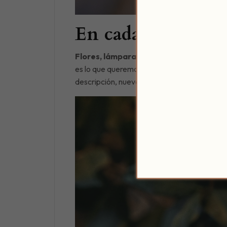
En cada detalle, u
Flores, lámparas, libros, una guitarra,
es lo que queremos que respires en Patio de
descripción, nueva definición para un hotel