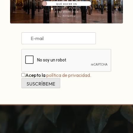
na historia de amor
 abanicos de colores, libros, rincones para sentarte y olvid
l Posadero, cada detalle habla de algo que hace alegre al latido 
 con encanto en Córdoba.
Acepto la
política de privacidad.