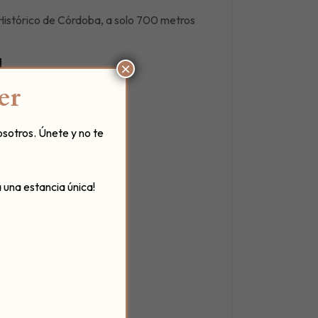
o Histórico de Córdoba, a solo 700 metros
×
er
osotros. Únete y no te
 una estancia única!