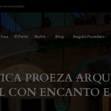
oba recomendado
tros
El Patio
Bistró
Blog
Regala Posadero
ICA PROEZA ARQU
L CON ENCANTO 