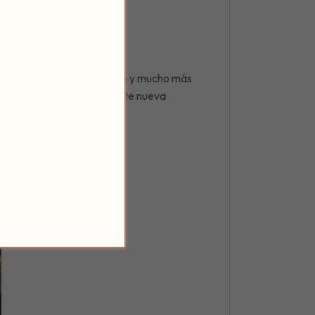
arte del tiempo…
todo eso y mucho más
de nuestro corazón. Invéntate nueva