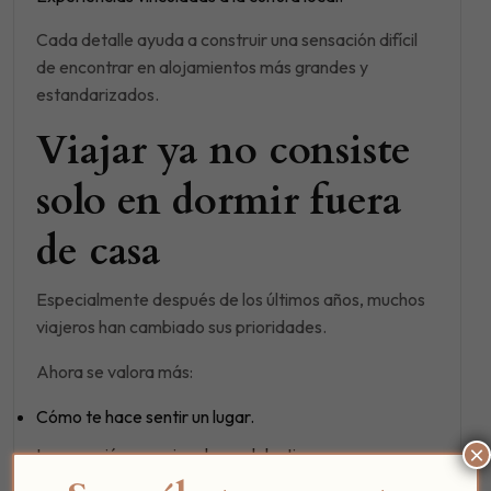
Cada detalle ayuda a construir una sensación difícil
de encontrar en alojamientos más grandes y
estandarizados.
Viajar ya no consiste
solo en dormir fuera
de casa
Especialmente después de los últimos años, muchos
viajeros han cambiado sus prioridades.
Ahora se valora más:
Cómo te hace sentir un lugar.
×
La conexión emocional con el destino.