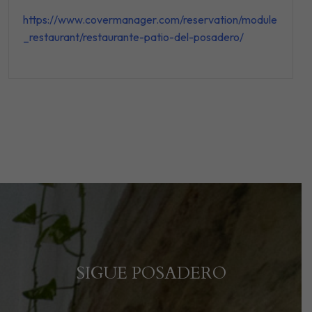
https://www.covermanager.com/reservation/module
_restaurant/restaurante-patio-del-posadero/
SIGUE POSADERO