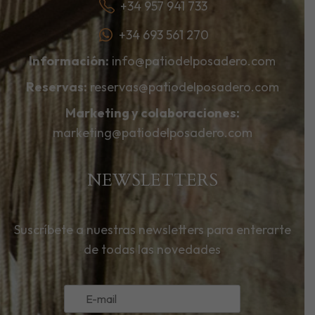
+34 957 941 733
+34 693 561 270
Información:
info@patiodelposadero.com
Reservas:
reservas@patiodelposadero.com
Marketing y colaboraciones:
marketing@patiodelposadero.com
NEWSLETTERS
Suscríbete a nuestras newsletters para enterarte
de todas las novedades