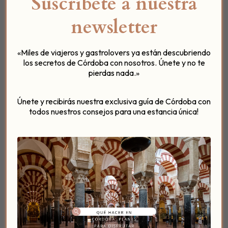
Suscríbete a nuestra
Las experiencias pequeñas pero memorables.
La autenticidad.
newsletter
El bienestar.
«Miles de viajeros y gastrolovers ya están descubriendo
El ritmo pausado.
los secretos de Córdoba con nosotros. Únete y no te
pierdas nada.»
Por eso los hoteles boutique funcionan tan bien en
escapadas románticas, viajes culturales o
experiencias gastronómicas.
Únete y recibirás nuestra exclusiva guía de Córdoba con
todos nuestros consejos para una estancia única!
El alojamiento deja de ser un simple lugar donde
dormir para convertirse en parte fundamental del
viaje.
El auge de las
experiencias íntimas
en Córdoba