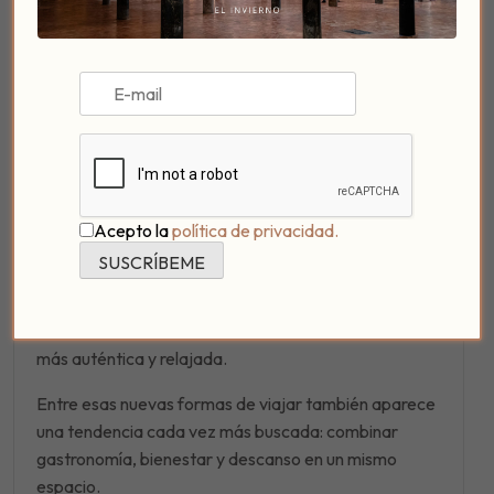
Además del alojamiento, muchos viajeros buscan hoy
experiencias más reducidas y personalizadas.
Catas privadas, brunch tranquilos, cenas de pocas
mesas o actividades culturales en grupos pequeños
están sustituyendo poco a poco a las propuestas más
masivas.
En una ciudad tan emocional como Córdoba, estas
Acepto la
política de privacidad.
experiencias permiten conectar mucho más con la
esencia local.
Y también disfrutar la ciudad desde una perspectiva
más auténtica y relajada.
Entre esas nuevas formas de viajar también aparece
una tendencia cada vez más buscada: combinar
gastronomía, bienestar y descanso en un mismo
espacio.