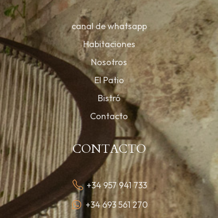
canal de whatsapp
Habitaciones
Nosotros
El Patio
Bistró
Contacto
CONTACTO
+34 957 941 733
+34 693 561 270