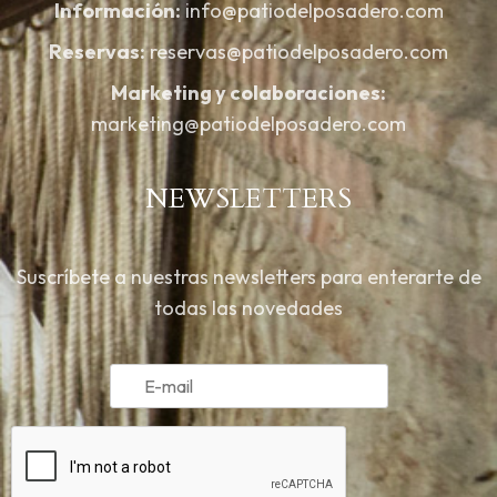
Información:
info@patiodelposadero.com
Reservas:
reservas@patiodelposadero.com
Marketing y colaboraciones:
marketing@patiodelposadero.com
NEWSLETTERS
Suscríbete a nuestras newsletters para enterarte de
todas las novedades