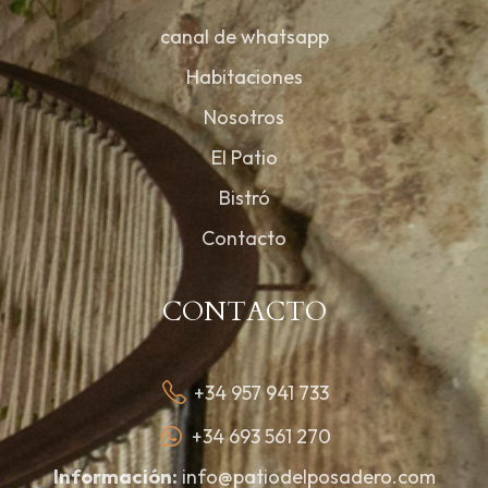
canal de whatsapp
Habitaciones
Nosotros
El Patio
Bistró
Contacto
CONTACTO
+34 957 941 733
+34 693 561 270
Información:
info@patiodelposadero.com