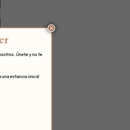
×
er
osotros. Únete y no te
 una estancia única!