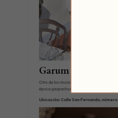
Garum
Otro de los rincones gastronómicos en los 
época gazpachos de diferentes sabores: de 
Ubicación: Calle San Fernando, número