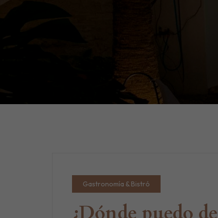
Gastronomía & Bistró
¿Dónde puedo deg