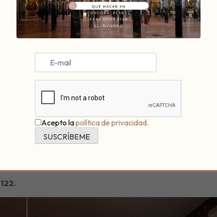
Acepto la
política de privacidad.
que innovan y buscan nuevos sabores para siempre sorprender es
G
almendra, fresa, tomate, pepino… ¡una delicia!
 122.