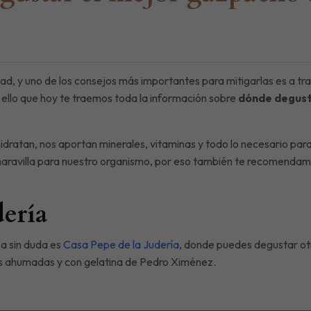
ad, y uno de los consejos más importantes para mitigarlas es a tra
or ello que hoy te traemos toda la información sobre
dónde degust
idratan, nos aportan minerales, vitaminas y todo lo necesario par
maravilla para nuestro organismo, por eso también te recomendam
dería
a sin duda es
Casa Pepe de la Judería
, donde puedes degustar otr
nas ahumadas y con gelatina de Pedro Ximénez.