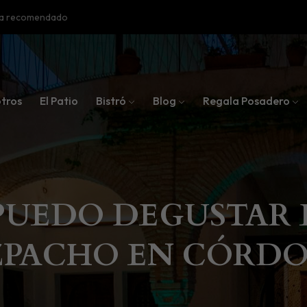
oba recomendado
tros
El Patio
Bistró
Blog
Regala Posadero
PUEDO DEGUSTAR 
PACHO EN CÓRDO