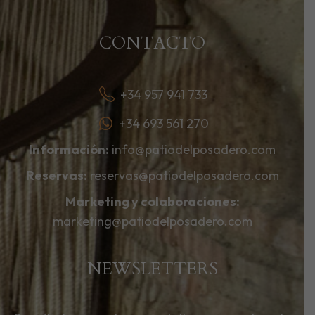
CONTACTO
+34 957 941 733
+34 693 561 270
Información:
info@patiodelposadero.com
Reservas:
reservas@patiodelposadero.com
Marketing y colaboraciones:
marketing@patiodelposadero.com
NEWSLETTERS