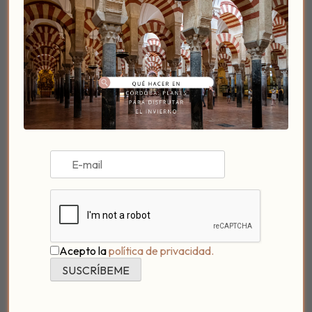
apasionante, conocer a nuevas personas que te
llegan y te llenan, por eso
reserva tu plaza ya para
que no te lo pierdas (-: Puedes hacerlo en
info@patiodelposadero.como en el
teléfono 688 94 56 72.
Estamos muy ilusionados con este tipo de eventos,
porque si algo caracteriza a los posaderos es que
disfrutan conociendo gente nueva y si es a través de
eventos gastronómicos mucho más.
No dudéis en proponernos cosas, siempre estamos
abiertos, respetando que sea con estilo casero y
Acepto la
política de privacidad.
posadero, como nos gusta (-:
Nos vemos el próximo 24 de enero de 18:00 a
21:00, el precio por persona es de 16 euros e