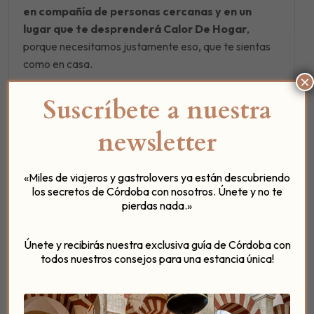
en compañía de personas cercanas y en un
lugar que te desprenderá Calor De Hogar
,
porque necesitamos justamente eso, que te sientas
como en casa.
×
Suscríbete a nuestra
newsletter
«Miles de viajeros y gastrolovers ya están descubriendo
los secretos de Córdoba con nosotros. Únete y no te
pierdas nada.»
Únete y recibirás nuestra exclusiva guía de Córdoba con
El
primer Drunch en Patio del Posadero
tiene un
todos nuestros consejos para una estancia única!
aforo muy limitado
, porque queremos que todo sea
muy a nuestro estilo, entre amigos, y que surjan
nuevas amistades de eventos así, es lo más