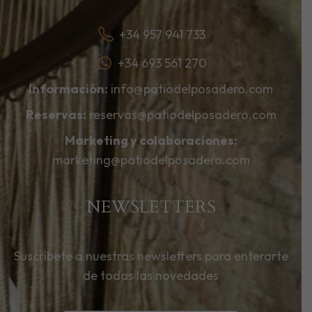
+34 957 941 733
+34 693 561 270
Información:
info@patiodelposadero.com
Reservas:
reservas@patiodelposadero.com
Marketing y colaboraciones:
marketing@patiodelposadero.com
NEWSLETTERS
Suscríbete a nuestras newsletters para enterarte
de todas las novedades