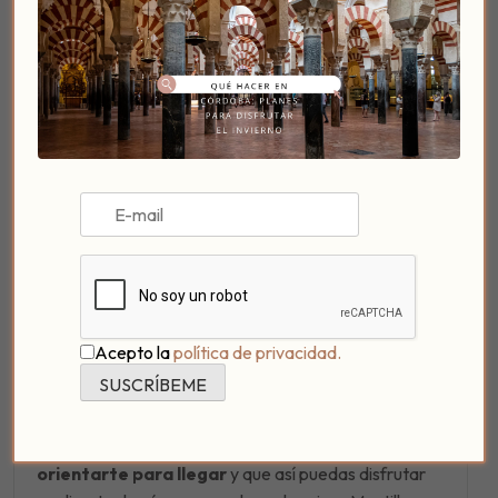
acompañados de un buen vino en la habitación
si así lo deseas
, para vivir una experiencia en
Córdoba inolvidable.
Cómo se producen los vinos Montilla-Moriles es
una experiencia que puedes vivir en primera
persona
, y es una visita guiada muy especial la que
puedes vivir, además será una forma muy especial
para que valores una forma de producir vino
ecológico única en España casi.
[Tweet «Descubriendo los @vinosdomm (-: una forma
de producción de #vinos maravillosa en
#CórdobaEsp»]
Acepto la
política de privacidad.
¡Te lo recomendamos! Y
si vienes a nuestro
querido Patio, además de disfrutar de estos
vinos con nosotros, estaremos encantados de
orientarte para llegar
y que así puedas disfrutar