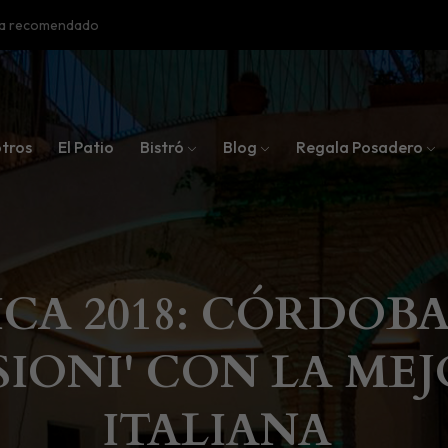
oba recomendado
tros
El Patio
Bistró
Blog
Regala Posadero
A 2018: CÓRDOBA 
SIONI' CON LA MEJ
ITALIANA