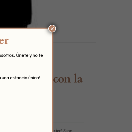
×
er
osotros. Únete y no te
 passioni’ con la
 una estancia única!
val internacional de poesía
? Si no