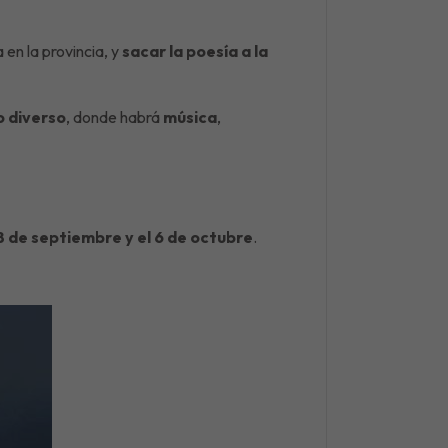
 en la provincia, y
sacar la poesía a la
o diverso
, donde habrá
música
,
8 de septiembre y el 6 de octubre
.