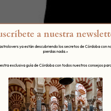
uscríbete a nuestra newslett
gastrolovers ya están descubriendo los secretos de Córdoba con n
pierdas nada.»
r en Córdoba
: Córdoba será ‘città delle
uestra exclusiva guía de Córdoba con todos nuestros consejos para
iana
n Córdoba, celebra este año su
15ª edición
. ¿Conoces este
festi