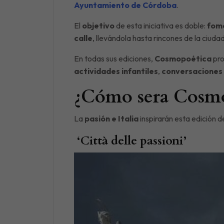
Ayuntamiento de Córdoba
.
El
objetivo
de esta iniciativa es doble:
fome
calle
, llevándola hasta rincones de la ciud
En todas sus ediciones,
Cosmopoética
pro
actividades infantiles
,
conversaciones
¿Cómo sera Cosmo
La
pasión e Italia
inspirarán esta edición 
‘Città delle passioni’