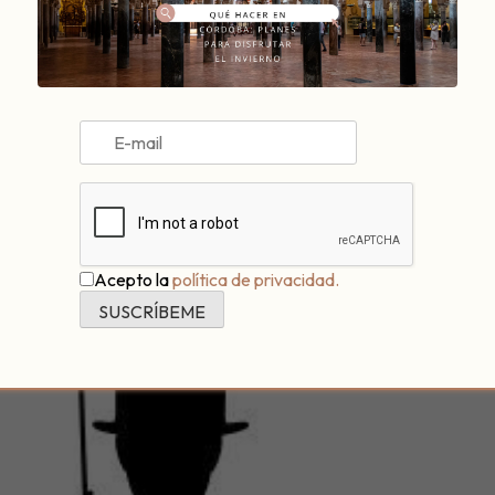
ntarte todo sobre este
próximo evento
que tendrá lugar a
comie
tica?
Acepto la
política de privacidad.