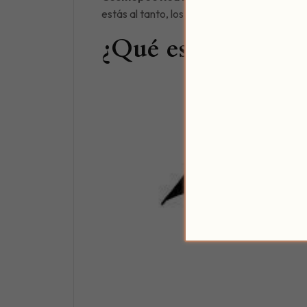
estás al tanto, los Posaderos venimos a co
¿Qué es Cosmopoé