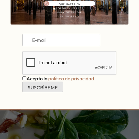
o y aceite de azahar
ionabo suave
Acepto la
política de privacidad.