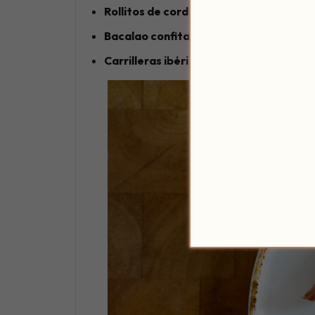
Rollitos de cordero
con salsa tzatziki
Bacalao confitado
con romero sobre hinoj
Carrilleras ibéricas
con parmentier de ap