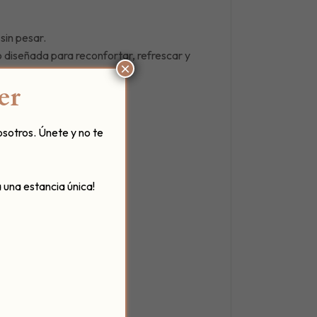
sin pesar.
do diseñada para reconfortar, refrescar y
×
er
osotros. Únete y no te
.
stación:
 una estancia única!