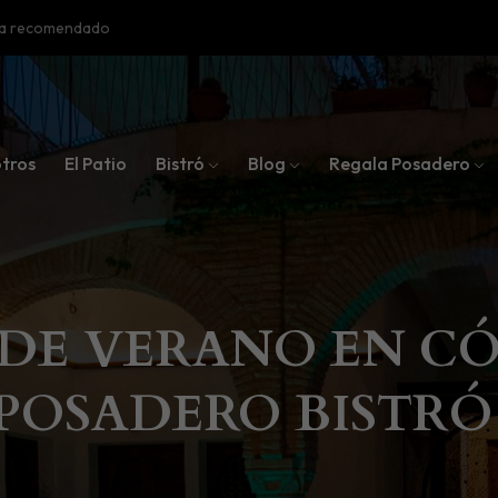
oba recomendado
tros
El Patio
Bistró
Blog
Regala Posadero
DE VERANO EN CÓ
POSADERO BISTRÓ