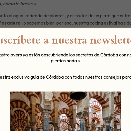
a, cómo lo haces.»
nto al agua, rodeado de plantas, y disfrutar de un plato que nutre 
 Posadero
, lo sabemos bien: por eso, nuestra cocina estival ha si
uscríbete a nuestra newslett
spira verano
gastrolovers ya están descubriendo los secretos de Córdoba con n
pierdas nada.»
José Ariza
, con ingredientes frescos, locales y llenos de intención
abor y belleza, en una carta que rinde homenaje al cuerpo y a la e
uestra exclusiva guía de Córdoba con todos nuestros consejos para
 manzana ácida
esca
do
ón ibérico
mate seco