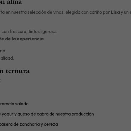
on alma
a en nuestra selección de vinos, elegida con cariño por
Lisa
y un 
 con frescura, tintos ligeros…
te de la experiencia
.
rlo.
alidad.
on ternura
?
aramelo salado
 yogur y queso de cabra de nuestra producción
asera de zanahoria y cereza