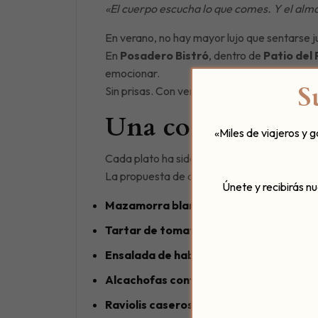
«El cuerpo escucha lo que comes. Y el alm
En verano, no hay mayor lujo que sentarse ju
En
Posadero Bistró
, dentro de
Patio del
emocionar.
S
Sin prisas. Con verdad.
Una cocina que re
«Miles de viajeros y 
Cada plato ha sido creado por nuestro chef
La propuesta de agosto equilibra ligereza, s
Únete y recibirás n
Mazamorra blanca
con gotas de pesto y
Tartar de tomate
con burrata de leche fr
Ensalada de habas baby
con queso cura
Alcachofas confitadas
con virutas de jam
Raviolis caseros
de berenjena asada y to