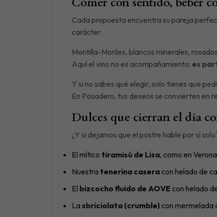
Comer con sentido, beber c
Cada propuesta encuentra su pareja perfect
carácter.
Montilla-Moriles, blancos minerales, rosados
Aquí el vino no es acompañamiento:
es par
Y si no sabes qué elegir, solo tienes que pedi
En Posadero, tus deseos se convierten en re
Dulces que cierran el día c
¿Y si dejamos que el postre hable por sí solo
El mítico
tiramisú de Lisa
, como en Verona
Nuestra
tenerina casera
con helado de c
El
bizcocho fluido de AOVE
con helado de
La
sbriciolata (crumble)
con mermelada c