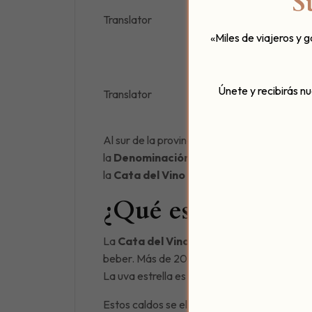
S
Translator
«Miles de viajeros y 
Únete y recibirás n
Translator
Al sur de la provincia de Córdoba, entre sua
la
Denominación de Origen Montilla-Mo
la
Cata del Vino Montilla-Moriles 2025
¿Qué es la Cata d
La
Cata del Vino Montilla-Moriles
celebr
beber. Más de 20 bodegas ofrecerán degusta
La uva estrella es la
Pedro Ximénez
, que 
Estos caldos se elaboran con el tradicional