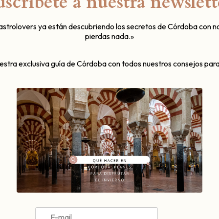
uscríbete a nuestra newslett
gastrolovers ya están descubriendo los secretos de Córdoba con n
pierdas nada.»
uestra exclusiva guía de Córdoba con todos nuestros consejos para
ves colinas y campos dorados, nace uno de los tesoros vinícolas m
riles
. Cada abril, estos vinos cobran vida en la ciudad gracias a 
 en Córdoba
, una cita imprescindible para los amantes del vino, la 
el Vino Montilla-Moriles 2
a su 39ª edición del
24 al 27 de abril de 2025
, convirtiendo el 
ciones de vinos únicos como el Fino, Amontillado, Oloroso, Crea
aporta dulzor, complejidad y carácter a esta gama de vinos con al
 sistema de
criaderas y soleras
, y una crianza bajo velo de flor q