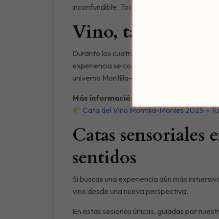
inconfundible. Todo este proceso artesanal l
Vino, tapas y trad
Durante los cuatro días del evento, el públ
experiencia se completa con música en vivo, 
universo Montilla-Moriles.
Más información oficial del evento:
Cata del Vino Montilla-Moriles 2025 – 
Catas sensoriales 
sentidos
Si buscas una experiencia aún más inmersiv
vino desde una nueva perspectiva.
En estas sesiones únicas, guiadas por nuestr