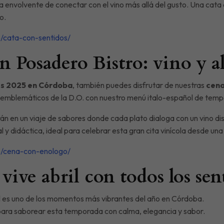
 envolvente de conectar con el vino más allá del gusto. Una cata a
o.
o/cata-con-sentidos/
 Posadero Bistro: vino y a
es 2025 en Córdoba
, también puedes disfrutar de nuestras
cena
 emblemáticos de la D.O. con nuestro menú italo-español de tem
án en un viaje de sabores donde cada plato dialoga con un vino dist
 y didáctica, ideal para celebrar esta gran cita vinícola desde un
o/cena-con-enologo/
vive abril con todos los sen
il es uno de los momentos más vibrantes del año en Córdoba.
 para saborear esta temporada con calma, elegancia y sabor.