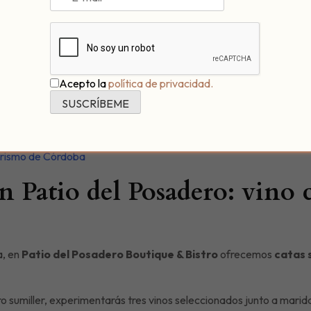
os convierte en una joya enológica reconocida a nivel mundial.
ición: todo lo que vivirás en
ico podrá degustar vinos directamente de las bodegas, acompañados
Acepto la
política de privacidad.
actividades culturales y catas dirigidas por expertos, ideales par
Turismo de Córdoba
en Patio del Posadero: vino 
a, en
Patio del Posadero Boutique & Bistro
ofrecemos
catas 
o sumiller, experimentarás tres vinos seleccionados junto a marida