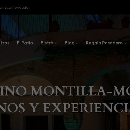
oba recomendado
tros
El Patio
Bistró
Blog
Regala Posadero
INO MONTILLA-MOR
NOS Y EXPERIENCI