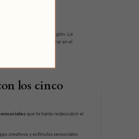
 la Cata
 de tapas típicas de la región. La
a quienes quieran profundizar en el
con los cinco
sensoriales
que te harán redescubrir el
jes creativos y estímulos sensoriales: