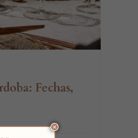
rdoba: Fechas,
×