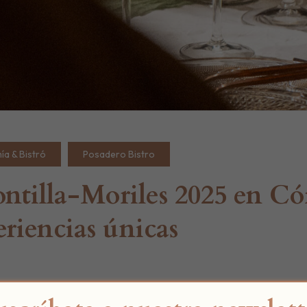
a & Bistró
Posadero Bistro
ntilla-Moriles 2025 en Có
eriencias únicas