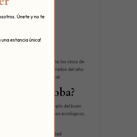
er
osotros. Únete y no te
 una estancia única!
ás importantes de Andalucía: los vinos de
uno de los eventos más esperados del año:
gastronomía y la cultura local.
025 en Córdoba?
centro de Córdoba en un templo del buen
m, Pedro Ximénez o los vinos ecológicos.
ma.
ue les confiere su personalidad