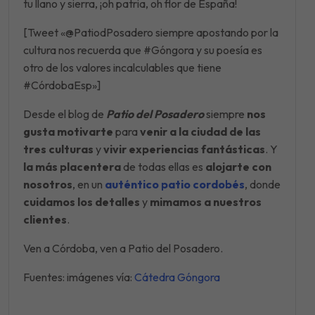
tu llano y sierra, ¡oh patria, oh flor de España!
[Tweet «@PatiodPosadero siempre apostando por la
cultura nos recuerda que #Góngora y su poesía es
otro de los valores incalculables que tiene
#CórdobaEsp»]
Desde el blog de
Patio del Posadero
siempre
nos
gusta motivarte
para
venir a la ciudad de las
tres culturas
y
vivir experiencias fantásticas
. Y
la más placentera
de todas ellas es
alojarte con
nosotros
, en un
auténtico patio cordobés
, donde
cuidamos los detalles
y
mimamos a nuestros
clientes
.
Ven a Córdoba, ven a Patio del Posadero.
Fuentes: imágenes vía:
Cátedra Góngora