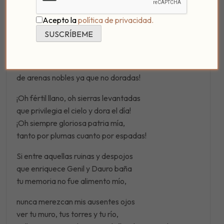
escrito sobre esta ciudad, en la que Luis de Góngora
nació en julio de 1561.
Acepto la
política de privacidad.
¡Oh excelso muro, oh torres coronadas
de honor, de majestad, de gallardía!
¡Oh gran río, gran rey de Andalucía,
de arenas nobles ya que no doradas!
¡Oh fértil llano, oh sierras levantadas
que privilegia el cielo y dora el día!
¡Oh siempre gloriosa patria mía,
tanto por plumas cuanto por espadas!
Si entre aquellas ruinas y despojos
que enriquece Genil y Dauro baña
tu memoria no fue alimento mío,
nunca merezcan mis ausentes ojos
ver tu muro, tus torres y tu río,