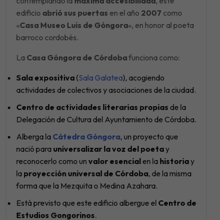
contemplando la
máxima accesibilidad
, este
edificio
abrió sus puertas
en el año
2007
como
«
Casa Museo Luis de Góngora
«, en honor al poeta
barroco cordobés.
La
Casa Góngora de Córdoba
funciona como:
Sala expositiva
(
Sala Galatea
), acogiendo
actividades de colectivos y asociaciones de la ciudad.
Centro de actividades literarias propias
de la
Delegación de Cultura del Ayuntamiento de Córdoba.
Alberga la
Cátedra Góngora
, un proyecto que
nació para
universalizar la voz del poeta
y
reconocerlo como un
valor esencial
en la
historia
y
la
proyección universal de Córdoba
, de la misma
forma que la Mezquita o Medina Azahara.
Está previsto que este edificio albergue el
Centro de
Estudios Gongorinos
.