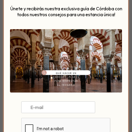
Catedral.
Únete y recibirás nuestra exclusiva guía de Córdoba con
Góngora y Córdoba
todos nuestros consejos para una estancia única!
¿Sabías que
Góngora
era una
figura ilustre
de la
ciudad califal
? El
soneto «A Córdoba»
es el
poema más célebre
y perfecto que jamás se ha