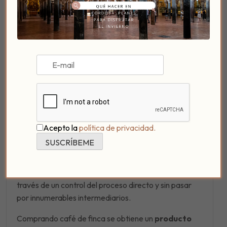
Los
cafés de finca
varían en función de dónde se
producen. Se diferencian de los cafés verdes
comerciales porque
nunca se mezclan en origen
con otros cafés de otras fincas de la zona. Es decir,
el
café mantiene toda su originalidad y
personalidad
inerte desde la semilla hasta que llega
Acepto la
política de privacidad.
a una taza de los
besayunos de
Patio de Posadero
.
Así,
Café sin Intermediarios
cumple con su papel,
ofreciendo única y exclusivamente
cafés de finca
, a
través de un control del proceso directo y sin pasar
por innumerables intermediarios.
Comprando café de finca se obtiene un
producto