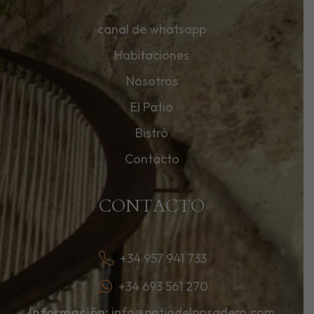
canal de whatsapp
Habitaciones
Nosotros
El Patio
Bistró
Contacto
CONTACTO
+34 957 941 733
+34 693 561 270
Información:
info@patiodelposadero.com