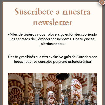
×
Sus máximas a la hora de seleccionar el café es: ¿de
Suscríbete a nuestra
dónde viene? y ¿cómo fue producido? Por ello, la
sostenibilidad
y la
trazabilidad
son su
filosofía
newsletter
corporativa
, su camino a seguir. Es la manera en la
que entienden cómo deben acercarse los cafés de
finca a los países tostadores.
«Miles de viajeros y gastrolovers ya están descubriendo
los secretos de Córdoba con nosotros. Únete y no te
¿Qué es el café de
pierdas nada.»
finca?
Únete y recibirás nuestra exclusiva guía de Córdoba con
todos nuestros consejos para una estancia única!