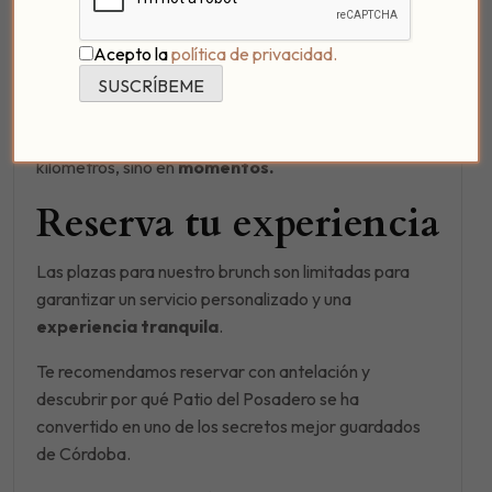
Puedes disfrutar de una gastronomía cuidada,
relajarte junto al agua y vivir una experiencia
Acepto la
política de privacidad.
diferente en uno de los rincones más especiales de la
ciudad.
Porque a veces los mejores viajes no se miden en
kilómetros, sino en
momentos.
Reserva tu experiencia
Las plazas para nuestro brunch son limitadas para
garantizar un servicio personalizado y una
experiencia tranquila
.
Te recomendamos reservar con antelación y
descubrir por qué Patio del Posadero se ha
convertido en uno de los secretos mejor guardados
de Córdoba.