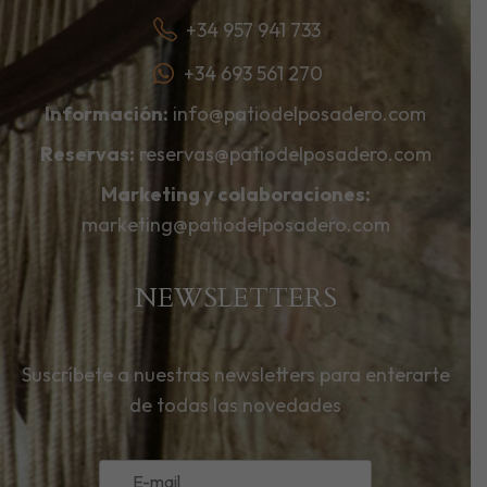
+34 957 941 733
+34 693 561 270
Información:
info@patiodelposadero.com
Reservas:
reservas@patiodelposadero.com
Marketing y colaboraciones:
marketing@patiodelposadero.com
NEWSLETTERS
Suscríbete a nuestras newsletters para enterarte
de todas las novedades