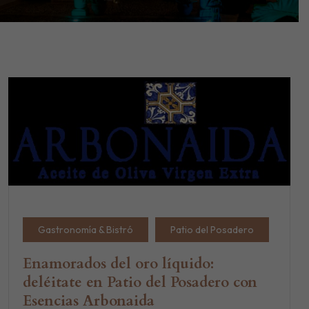
Gastronomía & Bistró
Patio del Posadero
Enamorados del oro líquido:
deléitate en Patio del Posadero con
Esencias Arbonaida