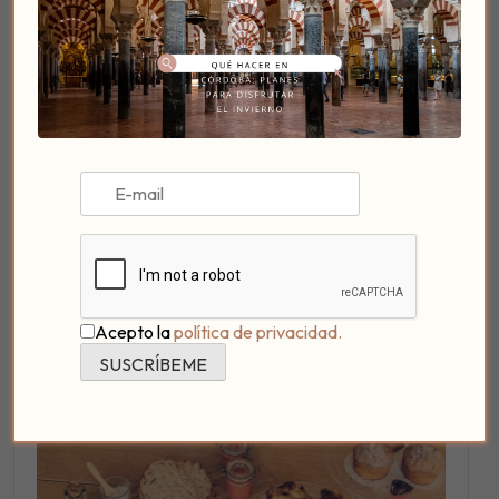
Arbonaida
.
Reserva tu «besayuno»
o merienda o alójate
en Patio del Posadero
para experimentar
Arbonaida Esencias
Acepto la
política de privacidad.