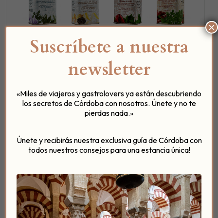
×
Suscríbete a nuestra
¿Por qué nos
newsletter
conquistan estas
Esencias?
«Miles de viajeros y gastrolovers ya están descubriendo
los secretos de Córdoba con nosotros. Únete y no te
pierdas nada.»
Los
Posaderos
somos
entusiastas del detalle, el
mimo, la pasión y la calidad
, características que
queremos trasladar a nuestros clientes. Por eso,
Únete y recibirás nuestra exclusiva guía de Córdoba con
todos nuestros consejos para una estancia única!
esta línea de AOVEs nos conquista
:
Porque están
elaborados artesanalmente, sin
extractos ni productos químicos
.
Porque
mantienen el carácter y cualidades
beneficiosas de los zumos de aceituna
de