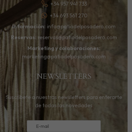
+34 957 941 733
+34 693 561 270
Información:
info@patiodelposadero.com
Reservas:
reservas@patiodelposadero.com
Marketing y colaboraciones:
marketing@patiodelposadero.com
NEWSLETTERS
Suscríbete a nuestras newsletters para enterarte
de todas las novedades