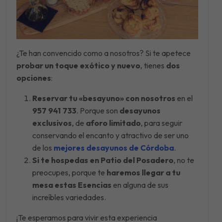
¿Te han convencido como a nosotros? Si te apetece
probar un toque exótico y nuevo
, tienes
dos
opciones
:
Reservar tu «besayuno» con nosotros
en el
957 941 733
. Porque son
desayunos
exclusivos
, de
aforo limitado
, para seguir
conservando el encanto y atractivo de ser uno
de los
mejores desayunos de Córdoba
.
Si te hospedas en Patio del Posadero
, no te
preocupes, porque te
haremos llegar a tu
mesa estas Esencias
en alguna de sus
increíbles variedades.
¡Te esperamos para vivir esta experiencia