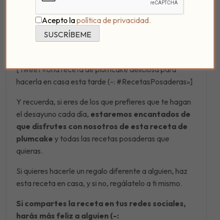
Acepto la
política de privacidad.
[Tweet «Una receta de plumcake deliciosa para
hacerla en casa esta tarde (-: #RecetasPosaderas»]
Y recuerda, si eres de los que prefieres que te hagan
el desayuno cada día,
estaremos encantados de
que disfrutes con nosotros de esta receta de
plumcake
y todas las recetas posaderas que
quieras.
Si quieres hacerle un regalo diferente a alguien, haz
esta receta en casa, y si no, regálatelo a ti mismo.
Si compartes la receta en tus redes sociales,
harás más feliz a alguien (-: