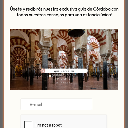
Únete y recibirás nuestra exclusiva guía de Córdoba con
todos nuestros consejos para una estancia única!
Con el horno previamente encendido, vamos a
hornear esta maravillosa receta de plumcake durante
45 minutos a 180 grados.
Ahora sólo toca disfrutar, cuando se enfríe el
resultado, de un trocito de plumcake con tu bebida
favorita, como un smoothie o
licuados sanos
realizados por ti, un café o una infusión. A veces, en
los besayunos, puedes darte un capricho como esta
receta de plumcake.