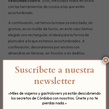
velocidad cuatro
. Si no, mézclalos todos en un bol
con las herramientas de cocina a las que estés
acostumbrado.
A continuación, vertemos la masa ya mezclada, sin
grumos, en un molde de horno, en este caso hemos
elegido uno rectangular, el ideal para la forma de
plumcake a la que estamos acostumbrados. A
continuación, decoraremos por encima con
almendras en láminas, en trocitos o en daditos.
×
Suscríbete a nuestra
newsletter
«Miles de viajeros y gastrolovers ya están descubriendo
los secretos de Córdoba con nosotros. Únete y no te
pierdas nada.»