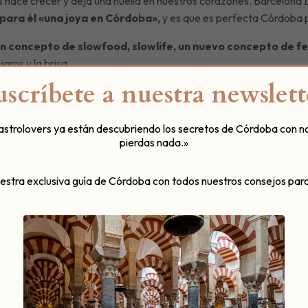
 hace crecer y deja una huella en nuestros corazones. Barcelona E
para él «una joya en Córdoba»,
y es que es perfecta Córdoba pa
n concepto de slowfood, slowlife, un nuevo concepto de fe
jaros y la brisa…
uscríbete a nuestra newslett
gastrolovers ya están descubriendo los secretos de Córdoba con n
pierdas nada.»
uestra exclusiva guía de Córdoba con todos nuestros consejos para