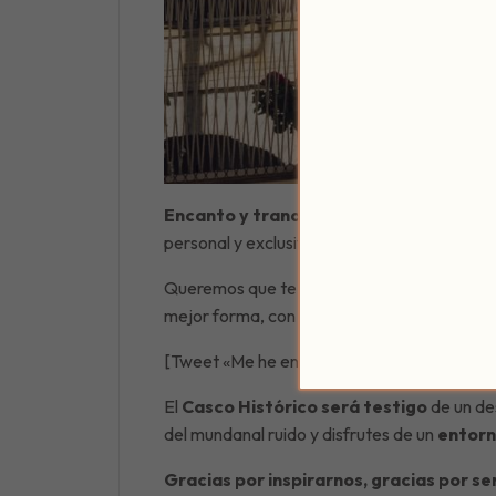
Encanto y tranquilidad
queremos que encu
personal y exclusivo de los posaderos, la es
Queremos que te sientas como en casa, co
mejor forma, con todo tipo de
detalles es
[Tweet «Me he enterado que Patio del Posade
El
Casco Histórico será testigo
de un des
del mundanal ruido y disfrutes de un
entorn
Gracias por inspirarnos, gracias por se