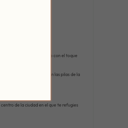
sayunos o una copa de vino con el toque
 todo el día y nos recargan las pilas de la
]
centro de la ciudad en el que te refugies