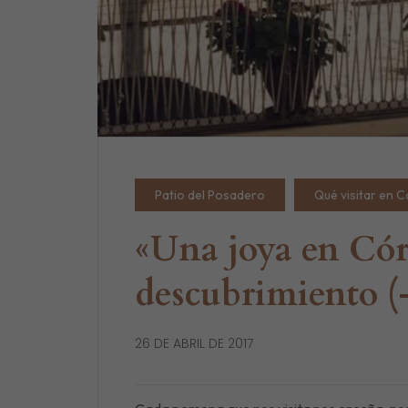
Patio del Posadero
Qué visitar en 
«Una joya en Córd
descubrimiento (-
26 DE ABRIL DE 2017