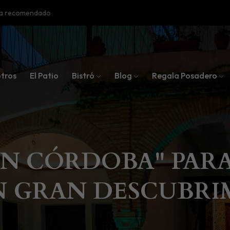
oba recomendado
tros
El Patio
Bistró
Blog
Regala Posadero
EN CÓRDOBA" PARA
N GRAN DESCUBRIM