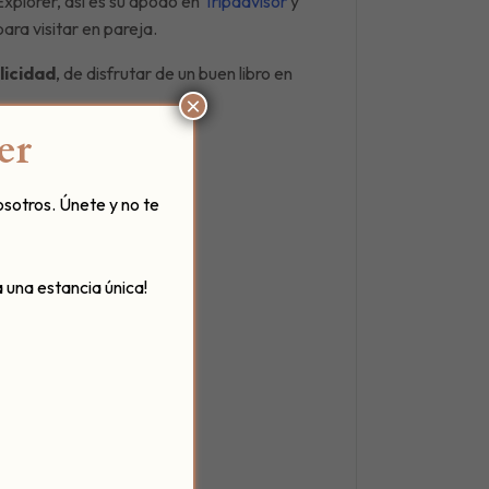
xplorer, así es su apodo en
Tripadvisor
y
ra visitar en pareja.
licidad
, de disfrutar de un buen libro en
×
er
osotros. Únete y no te
 una estancia única!