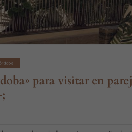
Córdoba
oba» para visitar en pare
;