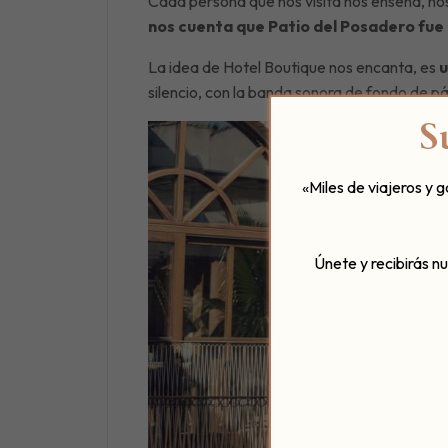
Cada persona que nos visita nos enseña, nos
nos cuenta que Patio del Posadero fue 
La idea de Hotel Boutique nos encanta, es
u
silencio, con la banda sonora de fondo de pá
S
«Miles de viajeros y 
Únete y recibirás n