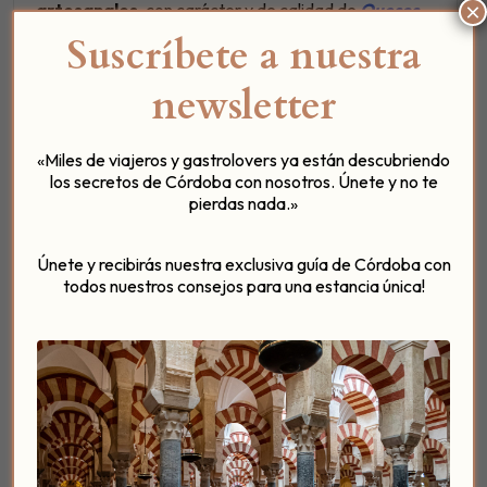
×
artesanales
, con carácter y de calidad de
Quesos
Sierra Sur
.
Suscríbete a nuestra
Yogur natural de cabra
de Quesos Sierra Sur, new
newsletter
entry en nuestro desayuno gourmet desde diciembre
2017.
«Miles de viajeros y gastrolovers ya están descubriendo
Repostería casera dulce y salada:
brownie con
los secretos de Córdoba con nosotros. Únete y no te
arándanos; mini-coulant de Nutella; focaccia
pierdas nada.»
de queso
.
Café, auténtico capuccino italiano o tu
Únete y recibirás nuestra exclusiva guía de Córdoba con
todos nuestros consejos para una estancia única!
infusión favorita, como las maravillosas
variedades de
Yogi Tea
.
Un
lugar de encuentro para charlas
inolvidables
.
[Tweet «En #CórdobaEsp está el mejor desayuno
gourmet del mundo gracias a @PatiodPosadero «]