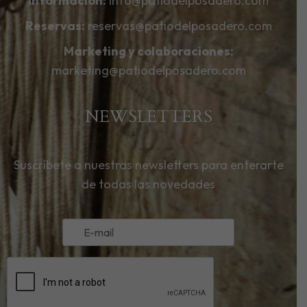
Información:
info@patiodelposadero.com
Reservas:
reservas@patiodelposadero.com
Marketing y colaboraciones:
marketing@patiodelposadero.com
NEWSLETTERS
Suscríbete a nuestras newsletters para enterarte
de todas las novedades