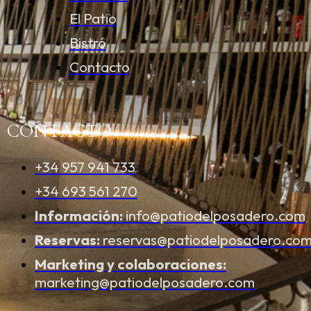
El Patio
Bistró
Contacto
CONTACTO
+34 957 941 733
+34 693 561 270
Información:
info@patiodelposadero.com
Reservas:
reservas@patiodelposadero.co
Marketing y colaboraciones:
marketing@patiodelposadero.com