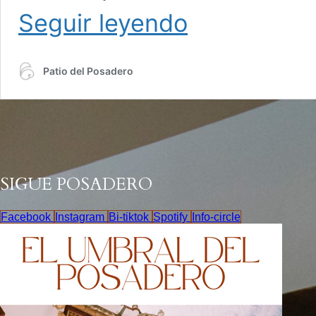
La
Seguir leyendo
Regadera
de
Córdoba,
Patio del Posadero
un
gran
descubrimiento
gastronómico
(-:
SIGUE POSADERO
Facebook
Instagram
Bi-tiktok
Spotify
Info-circle